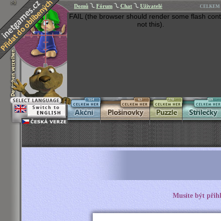
Domů
Fórum
Chat
Uživatelé
CELKEM 
FAIL (the browser should render some flash cont
not this).
554
63
270
269
Musíte být přih