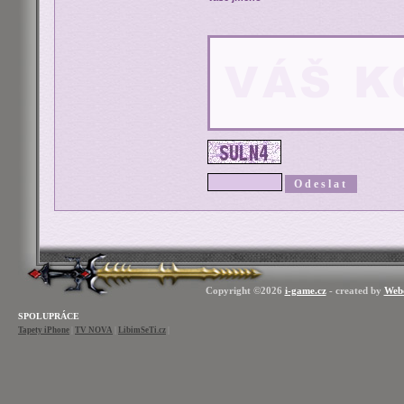
Copyright ©2026
i-game.cz
- created by
Web
SPOLUPRÁCE
Tapety iPhone
|
TV NOVA
|
LibimSeTi.cz
|