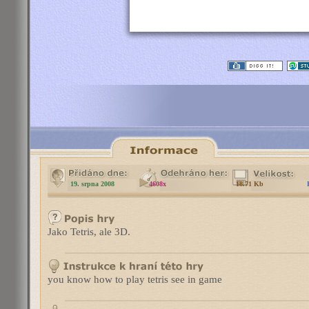
19. srpna 2008
4608x
18.71 Kb
Jako Tetris, ale 3D.
you know how to play tetris see in game