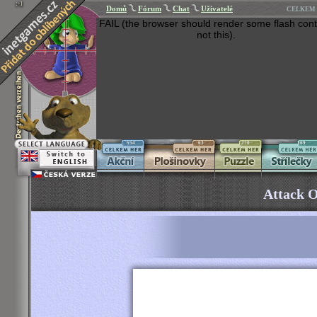
Domů
Fórum
Chat
Uživatelé
CELKEM 
FAIL (the browser should render some flash cont
not this).
554
63
270
269
Attack O