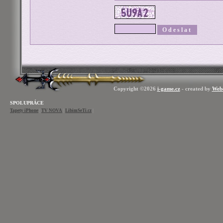
Copyright ©2026
i-game.cz
- created by
Web
SPOLUPRÁCE
Tapety iPhone
|
TV NOVA
|
LibimSeTi.cz
|