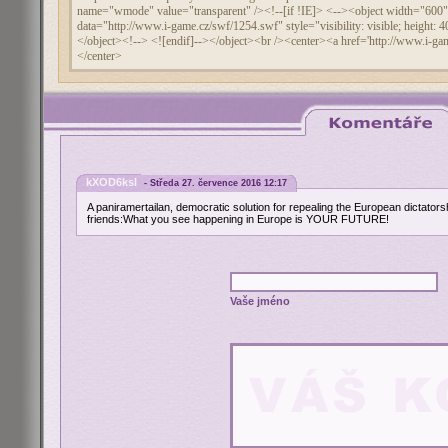
kXOD6ksl
- Středa 27. července 2016 12:17
A paniramertailan, democratic solution for repealing the European dictators
friends:What you see happening in Europe is YOUR FUTURE!
Vaše jméno