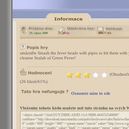
19. srpna 2008
4851x
809.77 Kb
smázněte Smash the fever heads with pipes or hit them with y
cleanse Sealab of Green Fever!
(Ohodnoťt
(26 hlasů/61%)
Oznamte nám to zde
Vložením tohoto kódu mužete mít tuto stránku na svýc