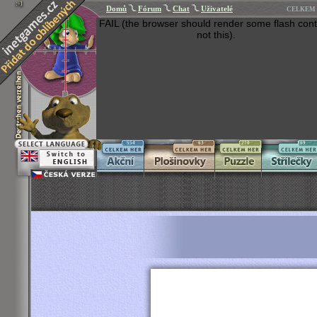
Domů
Fórum
Chat
Uživatelé
CELKEM 
FAIL (the browser should render some flash cont
not this).
554
63
270
269