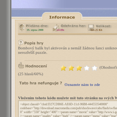
19. srpna 2008
12220x
221.25 Kb
Bombový balík byl aktivován a nemáž žádnou šanci unikn
nerozřešíš puzzle.
(Ohodnoťt
(25 hlasů/60%)
Oznamte nám to zde
Vložením tohoto kódu mužete mít tuto stránku na svýc