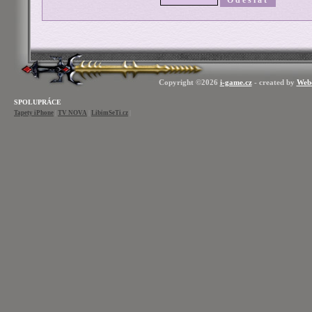
Copyright ©2026
i-game.cz
- created by
Web
SPOLUPRÁCE
Tapety iPhone
|
TV NOVA
|
LibimSeTi.cz
|