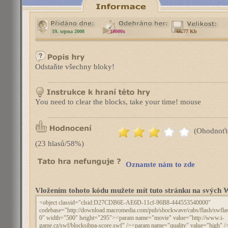
19. srpna 2008
10000x
66.77 Kb
Odstaňte všechny bloky!
You need to clear the blocks, take your time! mouse
(Ohodnoťt
(23 hlasů/58%)
Oznamte nám to zde
Vložením tohoto kódu mužete mít tuto stránku na svýc