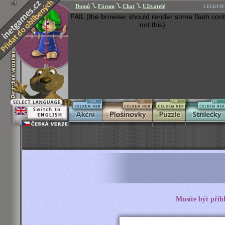
Domů
Fórum
Chat
Uživatelé
CELKEM 
FAIL (the browser should render some flash cont
not this).
554
63
270
269
Musíte být přih