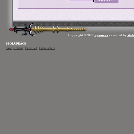
Copyright ©2026
i-game.cz
- created by
Web
SPOLUPRÁCE
Tapety iPhone
|
TV NOVA
|
LibimSeTi.cz
|