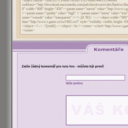
Zatím žádný komentář pro tuto hru - můžete být první!
Vaše jméno