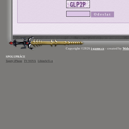
Copyright ©2026
i-game.cz
- created by
Web
SPOLUPRÁCE
Tapety iPhone
|
TV NOVA
|
LibimSeTi.cz
|