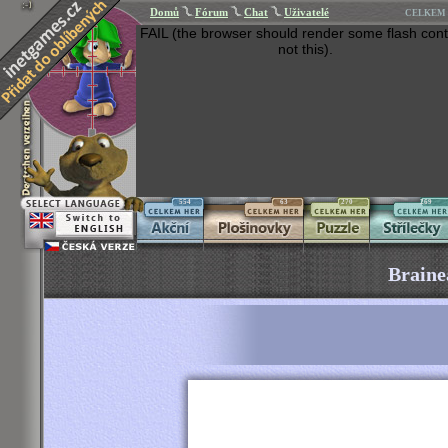
Domů
Fórum
Chat
Uživatelé
CELKEM 
FAIL (the browser should render some flash cont
not this).
554
63
270
269
Braine