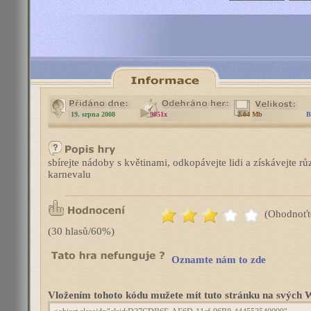
19. srpna 2008
9051x
2.04 Mb
B
sbírejte nádoby s květinami, odkopávejte lidi a získávejte rů
karnevalu
(Ohodnoťt
(30 hlasů/60%)
Oznamte nám to zde
Vložením tohoto kódu mužete mít tuto stránku na svýc