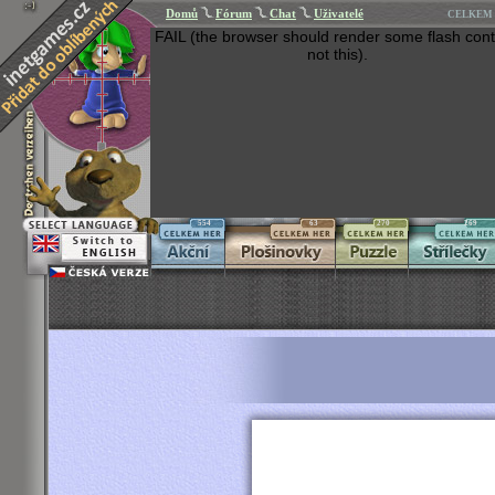
Domů
Fórum
Chat
Uživatelé
CELKEM 
FAIL (the browser should render some flash cont
not this).
554
63
270
269