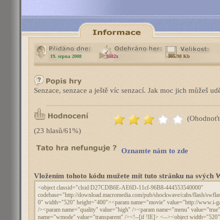
19. srpna 2008
9582x
305.98 Kb
Senzace, senzace a ještě víc senzací. Jak moc jich můžeš udě
(Ohodnoťt
(23 hlasů/61%)
Oznamte nám to zde
Vložením tohoto kódu mužete mít tuto stránku na svýc