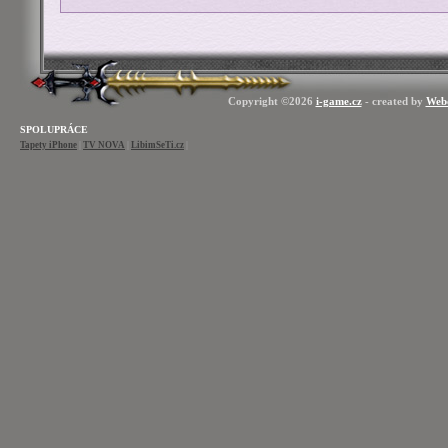
Copyright ©2026
i-game.cz
- created by
Web
SPOLUPRÁCE
Tapety iPhone
|
TV NOVA
|
LibimSeTi.cz
|