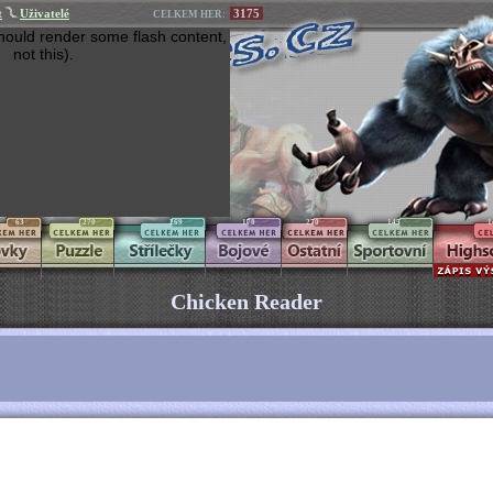
t
Uživatelé
3175
CELKEM HER:
hould render some flash content,
not this).
63
270
269
170
270
145
1
Chicken Reader