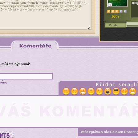
Hraj
60%
Puzzle
- můžete být první!
méno
Vaše zpráva o hře Chicken Reader