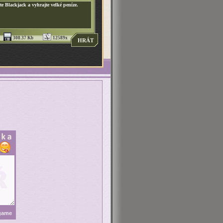
te Blackjack a vyhrajte velké peníze.
308.37 Kb
12589x
HRÁT
 game