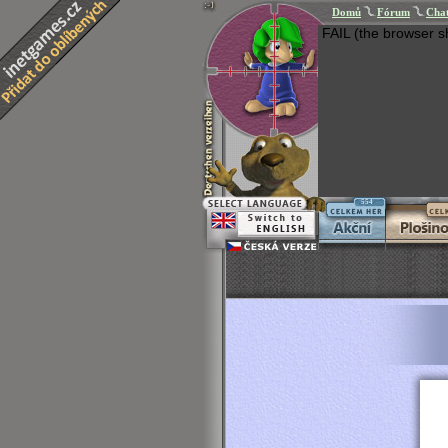
Domů
Fórum
Cha
FAIL (the browser s
554