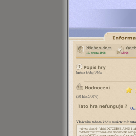
19. srpna 2008
4336x
kuřata hádají čísla
(30 hlasů/60%)
Ozn
Vložením tohoto kódu mužete mít tu