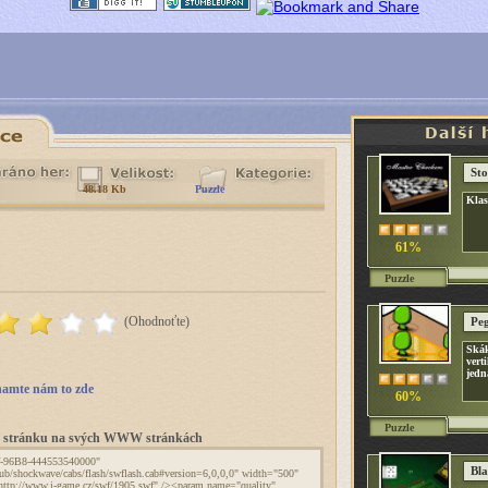
Sto
48.18 Kb
Puzzle
Klas
61%
Puzzle
(Ohodnoťte)
Peg
Skák
vert
jedn
amte nám to zde
60%
Puzzle
to stránku na svých WWW stránkách
Bla