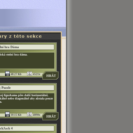
lní hra Dáma
ická stolní hra dáma.
48.27 Kb
4521x
HRÁT
 Puzzle
ej figurkama přes další horizontálně,
ikálně nebo diagonálně aby zůstala pouze
a.
10.15 Kb
4090x
HRÁT
ckJack 4