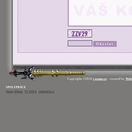
Copyright ©2026
i-game.cz
- created by
Web
SPOLUPRÁCE
Tapety iPhone
|
TV NOVA
|
LibimSeTi.cz
|