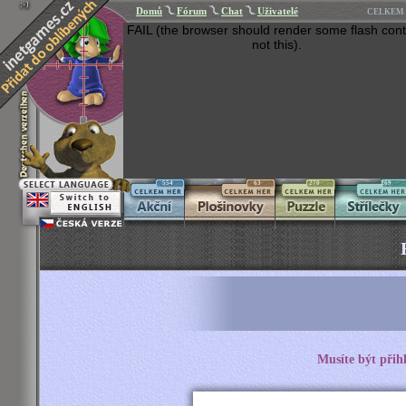
Domů
Fórum
Chat
Uživatelé
CELKEM 
FAIL (the browser should render some flash cont
not this).
554
63
270
269
Musíte být přih