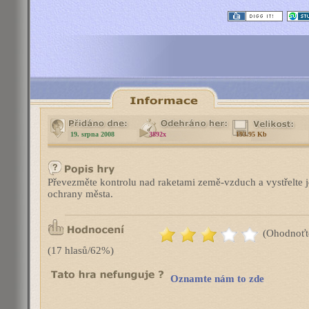
19. srpna 2008
3892x
193.95 Kb
Převezměte kontrolu nad raketami země-vzduch a vystřelte j
ochrany města.
(Ohodnoťt
(17 hlasů/62%)
Oznamte nám to zde