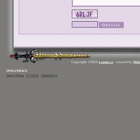
Copyright ©2026
i-game.cz
- created by
Web
SPOLUPRÁCE
Tapety iPhone
|
TV NOVA
|
LibimSeTi.cz
|