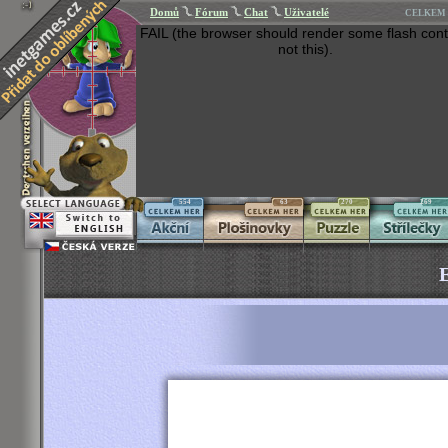
Domů
Fórum
Chat
Uživatelé
CELKEM 
FAIL (the browser should render some flash cont
not this).
554
63
270
269
E