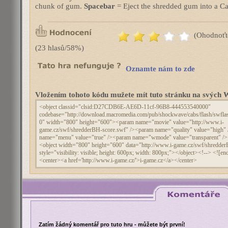
chunk of gum.
Spacebar
= Eject the shredded gum into a Ca
(Ohodnoťt
(23 hlasů/58%)
Oznamte nám to zde
Vložením tohoto kódu mužete mít tuto stránku na svýc
Zatím žádný komentář pro tuto hru - můžete být první!