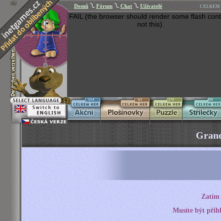
Domů
Fórum
Chat
Uživatelé
CELKEM 
FAIL (the browser should render some flash cont
not this).
554
63
270
269
Grand
Zatím 
Musíte být přih