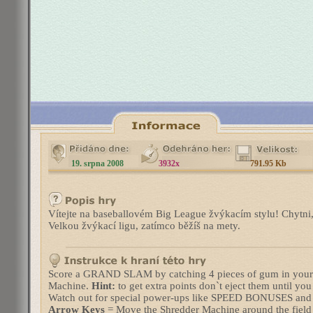
19. srpna 2008
3932x
791.95 Kb
Vítejte na baseballovém Big League žvýkacím stylu! Chytni, 
Velkou žvýkací ligu, zatímco běžíš na mety.
Score a GRAND SLAM by catching 4 pieces of gum in your
Machine.
Hint:
to get extra points don`t eject them until you
Watch out for special power-ups like SPEED BONUSES and 
Arrow Keys
= Move the Shredder Machine around the field 