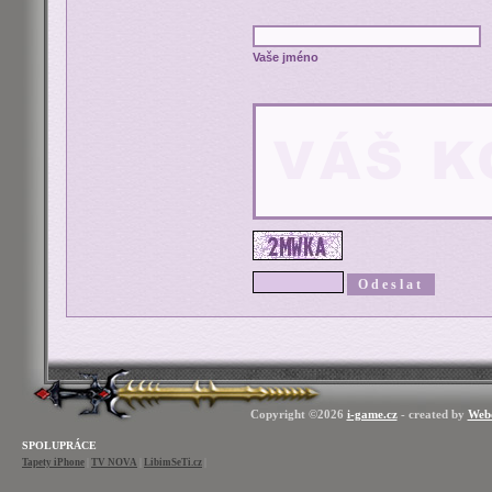
Vaše jméno
Copyright ©2026
i-game.cz
- created by
Web
SPOLUPRÁCE
Tapety iPhone
|
TV NOVA
|
LibimSeTi.cz
|