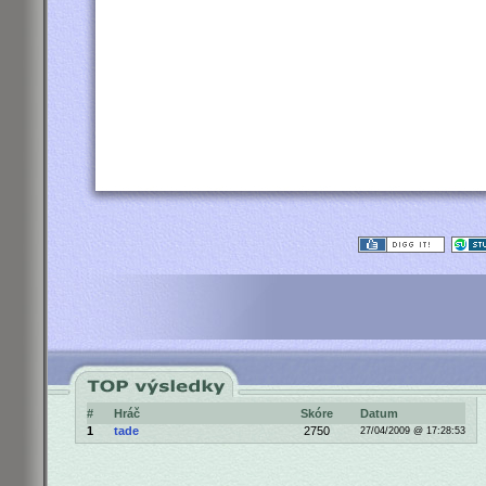
#
Hráč
Skóre
Datum
1
tade
2750
27/04/2009 @ 17:28:53