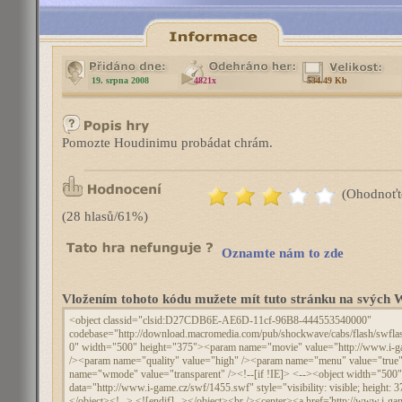
19. srpna 2008
4821x
534.49 Kb
Pomozte Houdinimu probádat chrám.
(Ohodnoťt
(28 hlasů/61%)
Oznamte nám to zde
Vložením tohoto kódu mužete mít tuto stránku na svýc