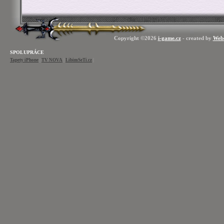
Copyright ©2026
i-game.cz
- created by
Web
SPOLUPRÁCE
Tapety iPhone
|
TV NOVA
|
LibimSeTi.cz
|