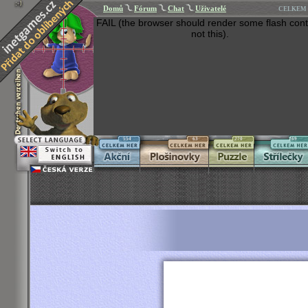
Domů
Fórum
Chat
Uživatelé
CELKEM 
FAIL (the browser should render some flash cont
not this).
554
63
270
269