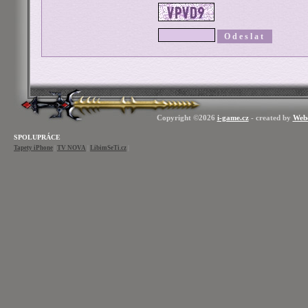
Copyright ©2026
i-game.cz
- created by
Web
SPOLUPRÁCE
Tapety iPhone
|
TV NOVA
|
LibimSeTi.cz
|