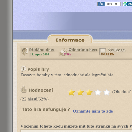
19. srpna 2008
4396x
399.83 Kb
Zastavte bomby v této jednoduché ale legrační hře.
(Ohodnoťt
(22 hlasů/62%)
Oznamte nám to zde
Vložením tohoto kódu mužete mít tuto stránku na svýc