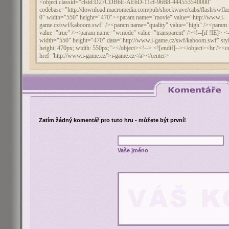
Zatím žádný komentář pro tuto hru - můžete být první!
Vaše jméno