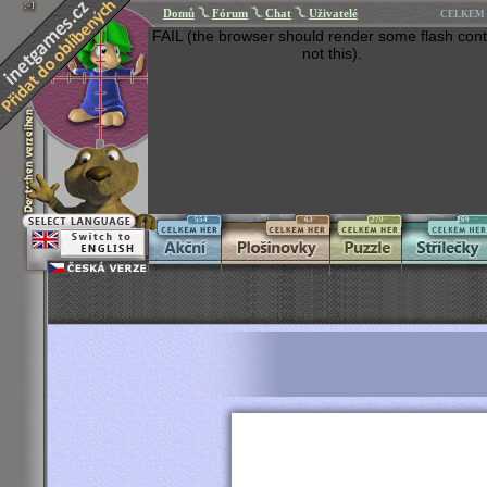
Domů
Fórum
Chat
Uživatelé
CELKEM 
FAIL (the browser should render some flash cont
not this).
554
63
270
269