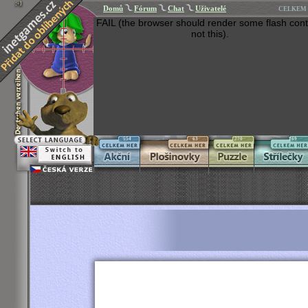
Domů
Fórum
Chat
Uživatelé
CELKEM 
FAIL (the browser should render some flash cont
not this).
554
63
270
269