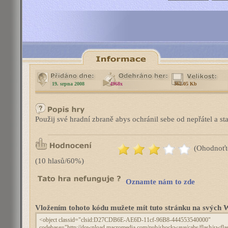
19. srpna 2008
4968x
362.05 Kb
Použij své hradní zbraně abys ochránil sebe od nepřátel a st
(Ohodnoťt
(10 hlasů/60%)
Oznamte nám to zde
Vložením tohoto kódu mužete mít tuto stránku na svýc