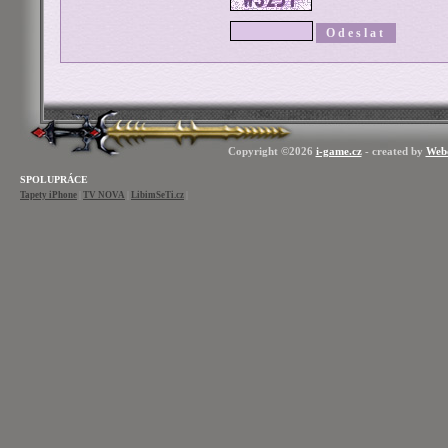
Copyright ©2026
i-game.cz
- created by
Web
SPOLUPRÁCE
Tapety iPhone
|
TV NOVA
|
LibimSeTi.cz
|