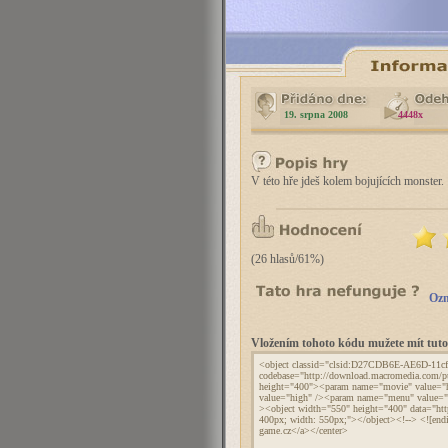
19. srpna 2008
4448x
V této hře jdeš kolem bojujících monster.
(26 hlasů/61%)
Ozn
Vložením tohoto kódu mužete mít tu