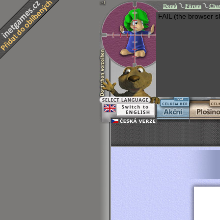
Domů
Fórum
Cha
FAIL (the browser s
554