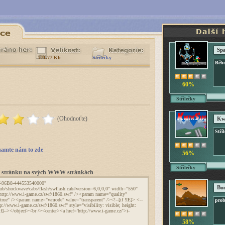
Sp
771.77 Kb
Střílečky
Běhe
60%
Střílečky
(Ohodnoťte)
Kwi
Stříl
amte nám to zde
56%
Střílečky
to stránku na svých WWW stránkách
Bud
probo
58%