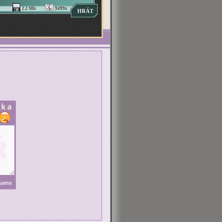
2.2 Mb
9499x
HRÁT
 game