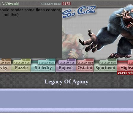
t
Uživatelé
3175
CELKEM HER:
hould render some flash content,
not this).
63
270
269
170
270
145
1
Legacy Of Agony