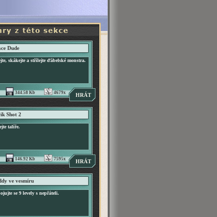
ace Dude
jte, skákejte a střílejte ďábelské monstra.
344.58 Kb
4679x
HRÁT
k Shot 2
ejte talíře.
146.92 Kb
7595x
HRÁT
dy ve vesmíru
jujte se 9 levely s nepřáteli.