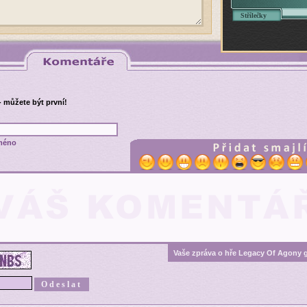
Střílečky
- můžete být první!
méno
Vaše zpráva o hře Legacy Of Agony