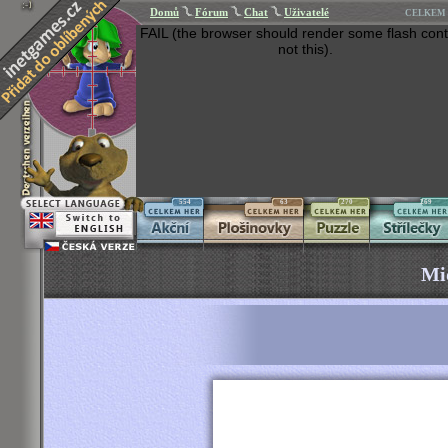
Domů
Fórum
Chat
Uživatelé
CELKEM 
FAIL (the browser should render some flash cont
not this).
554
63
270
269
Mi