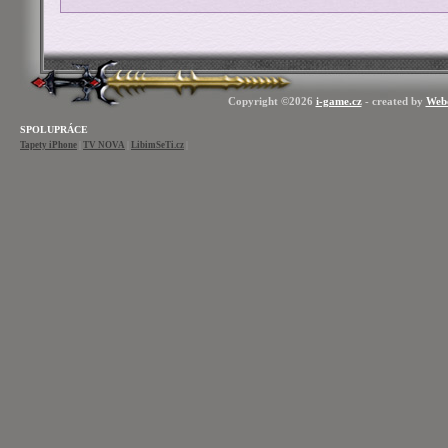
Copyright ©2026
i-game.cz
- created by
Web
SPOLUPRÁCE
Tapety iPhone
|
TV NOVA
|
LibimSeTi.cz
|