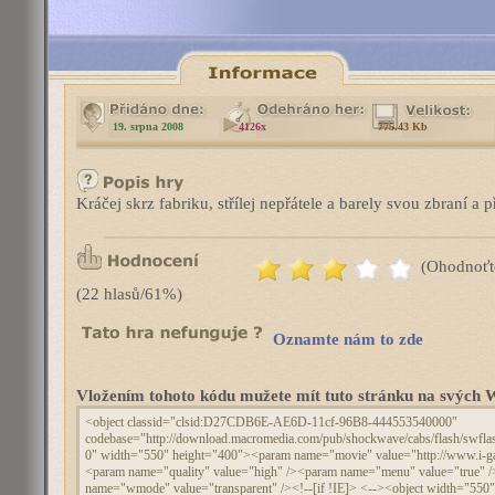
19. srpna 2008
4126x
775.43 Kb
Kráčej skrz fabriku, střílej nepřátele a barely svou zbraní a p
(Ohodnoťt
(22 hlasů/61%)
Oznamte nám to zde
Vložením tohoto kódu mužete mít tuto stránku na svýc