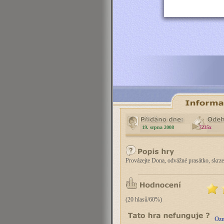
19. srpna 2008
7235x
Provázejte Dona, odvážné prasátko, skrze
(20 hlasů/60%)
Ozn