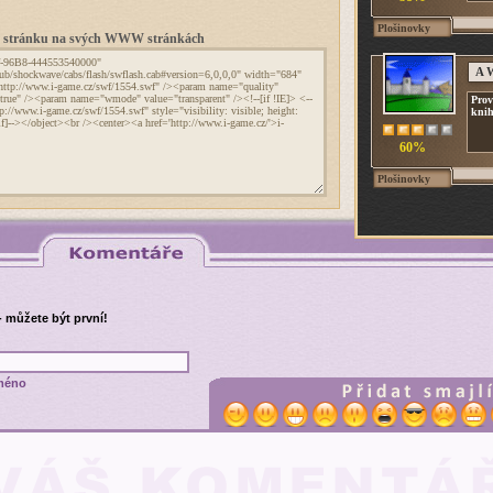
Plošinovky
to stránku na svých WWW stránkách
A W
Prov
knih
60%
Plošinovky
- můžete být první!
méno