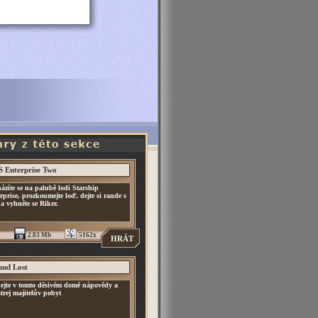
 Enterprise Two
ázíte se na palubě lodi Starship
rprise, prozkoumejte loď, dejte si rande s
 a vyhněte se Riker.
2.83 Mb
5162x
HRÁT
nd Lost
ejte v tomto děsivém domě nápovědy a
trej majitelův pobyt