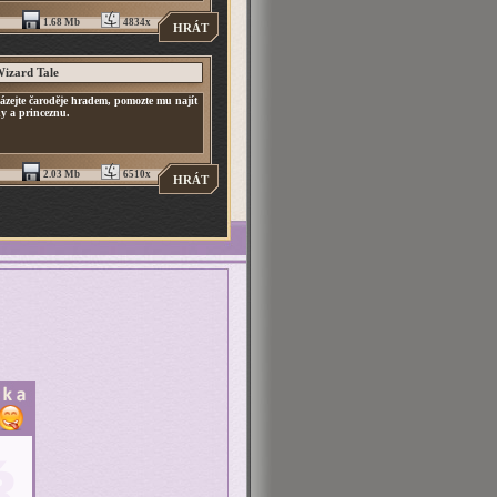
1.68 Mb
4834x
HRÁT
izard Tale
ázejte čaroděje hradem, pomozte mu najít
y a princeznu.
2.03 Mb
6510x
HRÁT