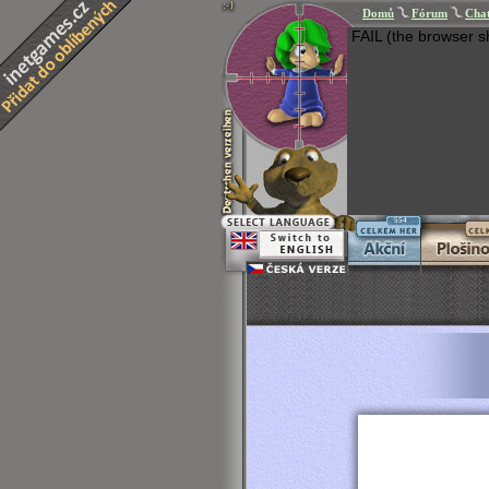
Domů
Fórum
Cha
FAIL (the browser s
554