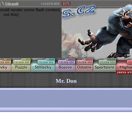
t
Uživatelé
3175
CELKEM HER:
hould render some flash content,
not this).
63
270
269
170
270
145
1
Mr. Don