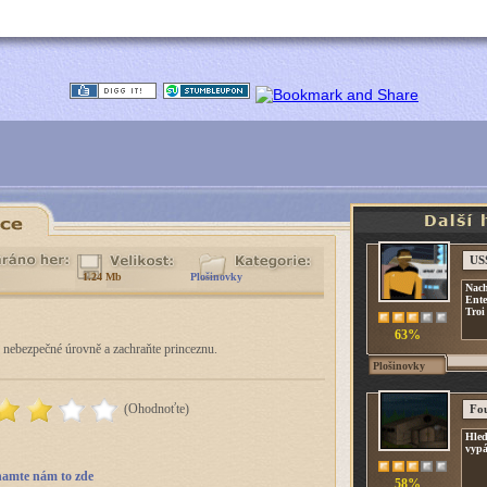
USS
1.24 Mb
Plošinovky
Nach
Ente
Troi
63%
 nebezpečné úrovně a zachraňte princeznu.
Plošinovky
(Ohodnoťte)
Fou
Hled
vypá
amte nám to zde
58%