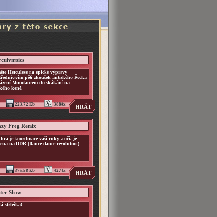
culympics
ěte Herculese na epické výpravy
třednictvím pěti zkoušek antického Řecka
ázení Minotaurem do skákání na
ského koně.
223.72 Kb
3888x
HRÁT
azy Frog Remix
 hra je koordinace vaší ruky a očí, je
žena na DDR (Dance dance revolution)
375.58 Kb
4274x
HRÁT
ter Shaw
lá střlečka!