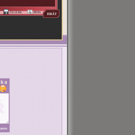
256.56 Kb
8810x
HRÁT
 game