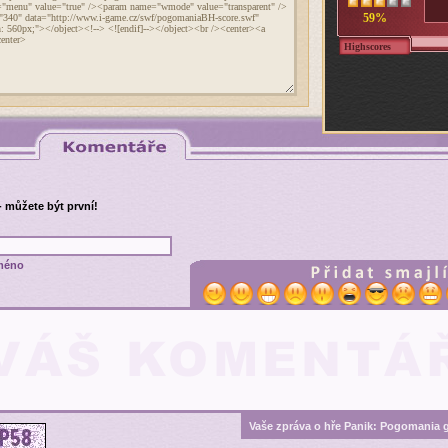
59%
Highscores
- můžete být první!
méno
Vaše zpráva o hře Panik: Pogomania