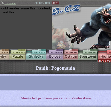
t
Uživatelé
3175
CELKEM HER:
hould render some flash content,
not this).
63
270
269
170
270
145
1
Panik: Pogomania
Musíte být přihlášen pro záznam Vašeho skóre.