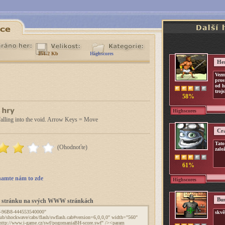
251.2 Kb
Highscores
Her
Vezm
pros
od h
troj
58%
Highscores
 falling into the void. Arrow Keys = Move
Cr
Tato
(Ohodnoťte)
zalo
61%
amte nám to zde
Highscores
Bus
to stránku na svých WWW stránkách
skvě