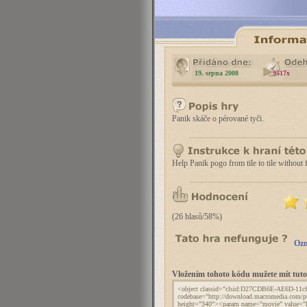
19. srpna 2008
9517x
Panik skáče o pérované tyči.
Help Panik pogo from tile to tile without
(26 hlasů/58%)
Ozn
Vložením tohoto kódu mužete mít tu