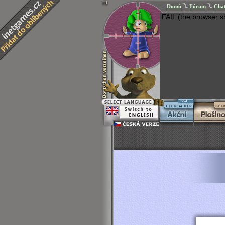
Domů
Fórum
Cha
FAIL (the browser s
554