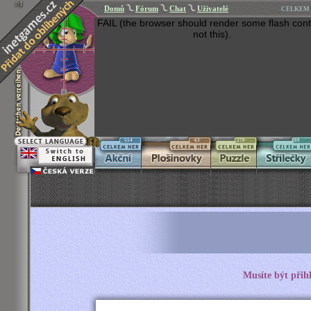
Domů
Fórum
Chat
Uživatelé
CELKEM 
FAIL (the browser should render some flash cont
not this).
554
63
270
269
Musíte být přih