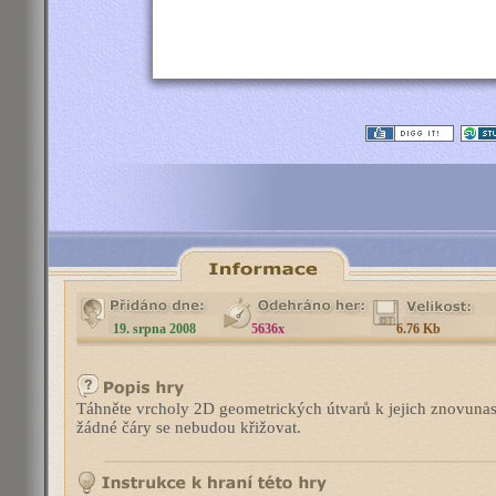
19. srpna 2008
5636x
6.76 Kb
Táhněte vrcholy 2D geometrických útvarů k jejich znovunast
žádné čáry se nebudou křižovat.