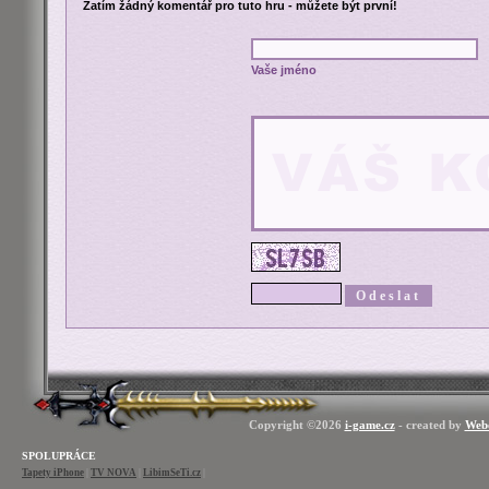
Zatím žádný komentář pro tuto hru - můžete být první!
Vaše jméno
Copyright ©2026
i-game.cz
- created by
Web
SPOLUPRÁCE
Tapety iPhone
|
TV NOVA
|
LibimSeTi.cz
|