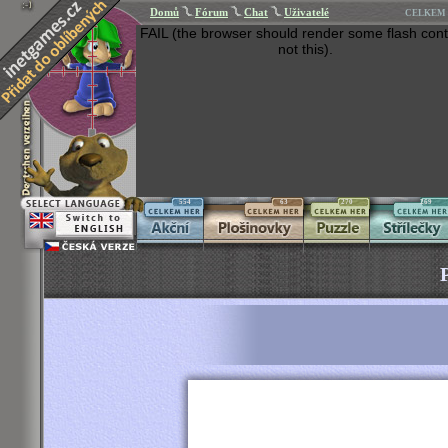
Domů
Fórum
Chat
Uživatelé
CELKEM 
FAIL (the browser should render some flash cont
not this).
554
63
270
269