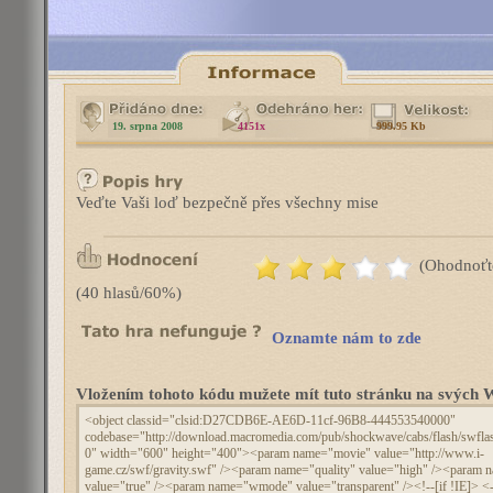
19. srpna 2008
4151x
999.95 Kb
Veďte Vaši loď bezpečně přes všechny mise
(Ohodnoťt
(40 hlasů/60%)
Oznamte nám to zde
Vložením tohoto kódu mužete mít tuto stránku na svýc