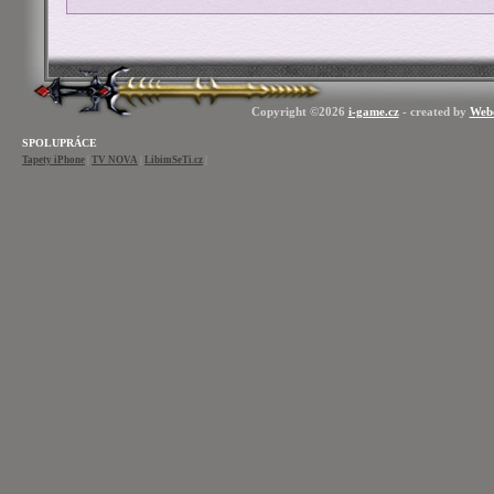
Copyright ©2026
i-game.cz
- created by
Web
SPOLUPRÁCE
Tapety iPhone
|
TV NOVA
|
LibimSeTi.cz
|