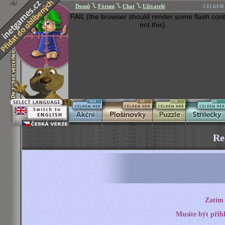
Domů
Fórum
Chat
Uživatelé
CELKEM 
FAIL (the browser should render some flash cont
not this).
554
63
270
269
Re
Zatím 
Musíte být přih