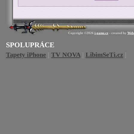
Copyright ©2026
i-game.cz
- created by
Web
SPOLUPRÁCE
Tapety iPhone
|
TV NOVA
|
LibimSeTi.cz
|