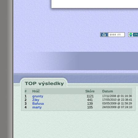
#
Hráč
Skóre
Datum
1
grunty
1121
17/11/2008 @ 01:16:36
2
Ziky
441
17/05/2010 @ 22:38:41
3
Bafusa
139
03/05/2009 @ 11:59:29
4
marty
105
24/03/2009 @ 07:24:10