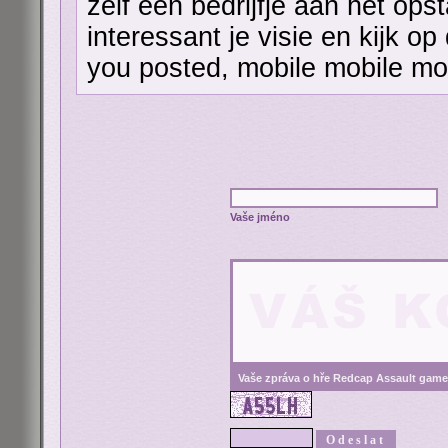
zelf een bedrijfje aan het ops
interessant je visie en kijk 
you posted, mobile mobile mo
Vaše jméno
Vaše zpráva o hře Redcap Assault game