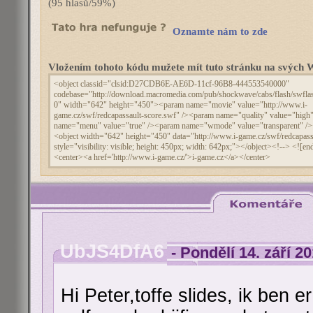
(95 hlasů/59%)
Oznamte nám to zde
Vložením tohoto kódu mužete mít tuto stránku na svýc
UbJS4DfA6
- Pondělí 14. září 2
Hi Peter,toffe slides, ik ben