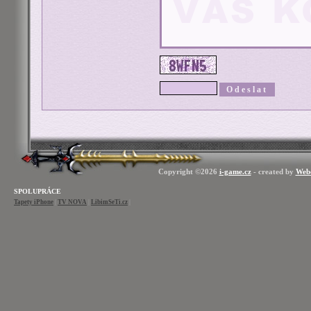
Copyright ©2026
i-game.cz
- created by
Web
SPOLUPRÁCE
Tapety iPhone
|
TV NOVA
|
LibimSeTi.cz
|