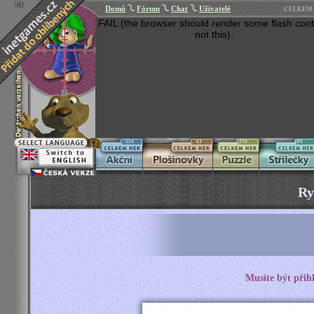
Domů
Fórum
Chat
Uživatelé
CELKEM 
FAIL (the browser should render some flash cont
not this).
554
63
270
269
Ry
Musíte být přih