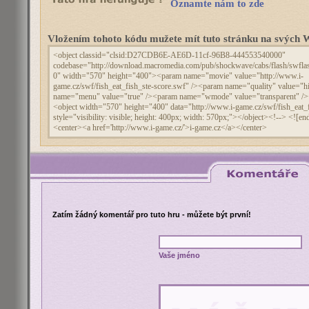
Oznamte nám to zde
Vložením tohoto kódu mužete mít tuto stránku na svýc
Zatím žádný komentář pro tuto hru - můžete být první!
Vaše jméno