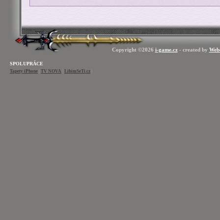
Copyright ©2026
i-game.cz
- created by
Web
SPOLUPRÁCE
Tapety iPhone
|
TV NOVA
|
LibimSeTi.cz
|