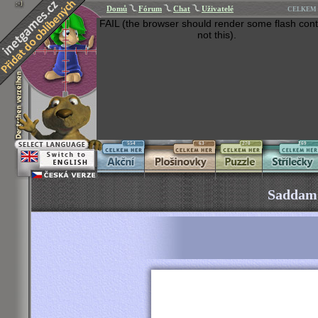
Domů
Fórum
Chat
Uživatelé
CELKEM 
FAIL (the browser should render some flash cont
not this).
554
63
270
269
Saddam 