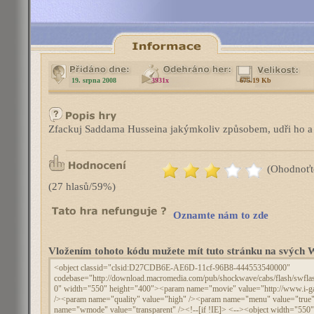
19. srpna 2008
3931x
675.19 Kb
Zfackuj Saddama Husseina jakýmkoliv způsobem, udři ho a 
(Ohodnoťt
(27 hlasů/59%)
Oznamte nám to zde
Vložením tohoto kódu mužete mít tuto stránku na svýc