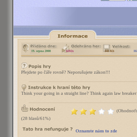
19. srpna 2008
8202x
143 Kb
Hi
Přejdete po čáře rovně? Neporušujete zákon!!!
Think your going in a straight line? Think again law breake
(Ohodnoťt
(28 hlasů/61%)
Oznamte nám to zde