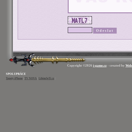
Copyright ©2026
i-game.cz
- created by
Web
SPOLUPRÁCE
Tapety iPhone
|
TV NOVA
|
LibimSeTi.cz
|