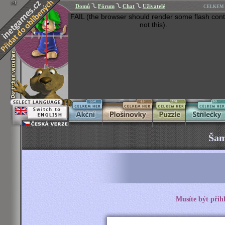
Domů
Fórum
Chat
Uživatelé
CELKEM 
FAIL (the browser should render some flash cont
not this).
554
63
270
269
Šam
Musíte být přih