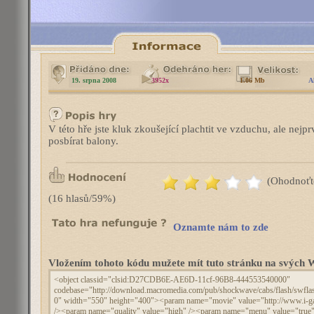
19. srpna 2008
3952x
1.06 Mb
A
V této hře jste kluk zkoušející plachtit ve vzduchu, ale nejpr
posbírat balony.
(Ohodnoťt
(16 hlasů/59%)
Oznamte nám to zde
Vložením tohoto kódu mužete mít tuto stránku na svýc