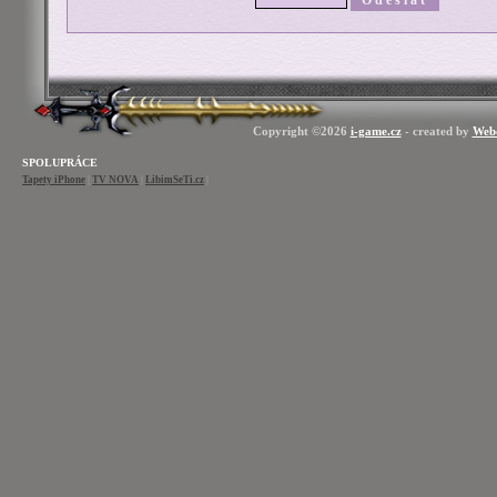
Copyright ©2026
i-game.cz
- created by
Web
SPOLUPRÁCE
Tapety iPhone
|
TV NOVA
|
LibimSeTi.cz
|