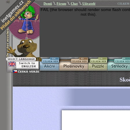
Domů
Fórum
Chat
Uživatelé
CELKEM 
FAIL (the browser should render some flash cont
not this).
554
63
270
269
Skoč