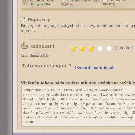
19. srpna 2008
4219x
701.97 Kb
Kráčej kolem gangsterských ulic se svým kulometem střílej g
munici.
(Ohodnoťt
(25 hlasů/60%)
Oznamte nám to zde
Vložením tohoto kódu mužete mít tuto stránku na svýc