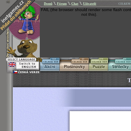
Domů
Fórum
Chat
Uživatelé
CELKEM 
FAIL (the browser should render some flash cont
not this).
554
63
270
269
T