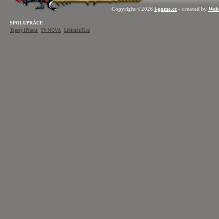
Copyright ©2026
i-game.cz
- created by
Web
SPOLUPRÁCE
Tapety iPhone
|
TV NOVA
|
LibimSeTi.cz
|