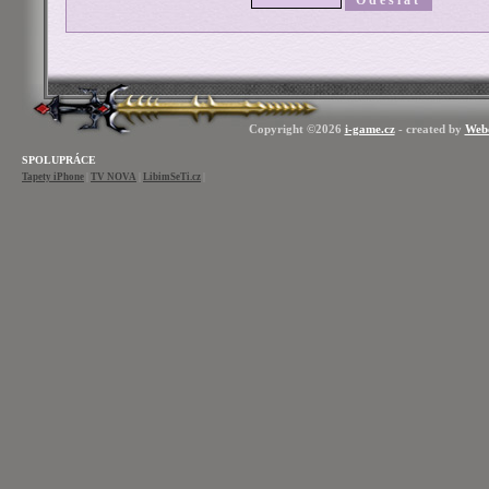
Copyright ©2026
i-game.cz
- created by
Web
SPOLUPRÁCE
Tapety iPhone
|
TV NOVA
|
LibimSeTi.cz
|