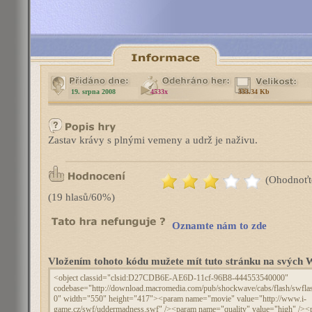
19. srpna 2008
4533x
333.34 Kb
Zastav krávy s plnými vemeny a udrž je naživu.
(Ohodnoťt
(19 hlasů/60%)
Oznamte nám to zde
Vložením tohoto kódu mužete mít tuto stránku na svýc