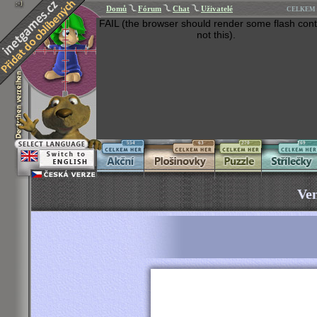
Domů
Fórum
Chat
Uživatelé
CELKEM 
FAIL (the browser should render some flash cont
not this).
554
63
270
269
Vem