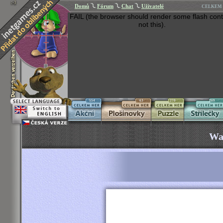
Domů
Fórum
Chat
Uživatelé
CELKEM 
FAIL (the browser should render some flash cont
not this).
554
63
270
269
Wa