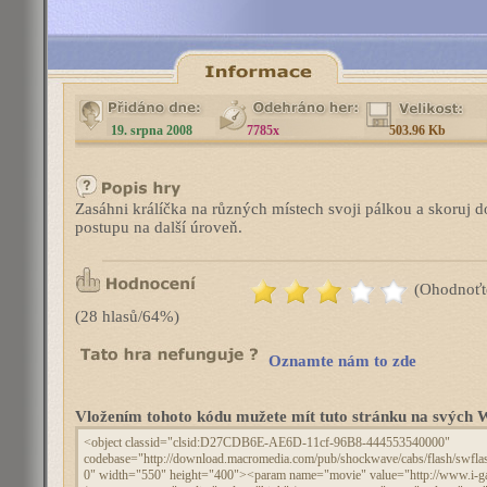
19. srpna 2008
7785x
503.96 Kb
Zasáhni králíčka na různých místech svoji pálkou a skoruj d
postupu na další úroveň.
(Ohodnoťt
(28 hlasů/64%)
Oznamte nám to zde
Vložením tohoto kódu mužete mít tuto stránku na svýc