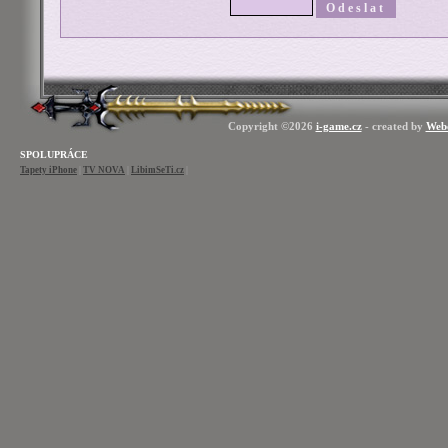
Copyright ©2026
i-game.cz
- created by
Web
SPOLUPRÁCE
Tapety iPhone
|
TV NOVA
|
LibimSeTi.cz
|