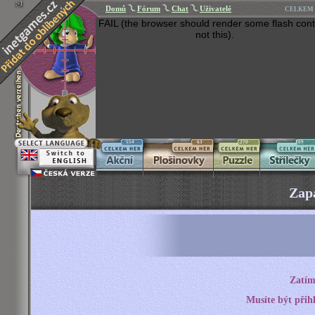
Domů
Fórum
Chat
Uživatelé
CELKEM 
FAIL (the browser should render some flash cont
not this).
554
63
270
269
Zap
Zatím
Musíte být přih