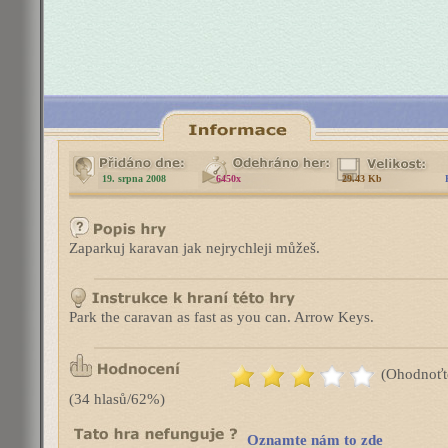
19. srpna 2008
6450x
29.43 Kb
Zaparkuj karavan jak nejrychleji můžeš.
Park the caravan as fast as you can. Arrow Keys.
(Ohodnoťt
(34 hlasů/62%)
Oznamte nám to zde