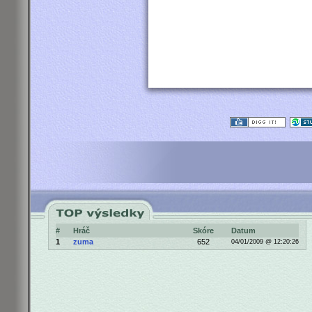
#
Hráč
Skóre
Datum
1
zuma
652
04/01/2009 @ 12:20:26