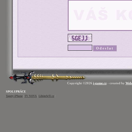
Copyright ©2026
i-game.cz
- created by
Web
SPOLUPRÁCE
Tapety iPhone
|
TV NOVA
|
LibimSeTi.cz
|