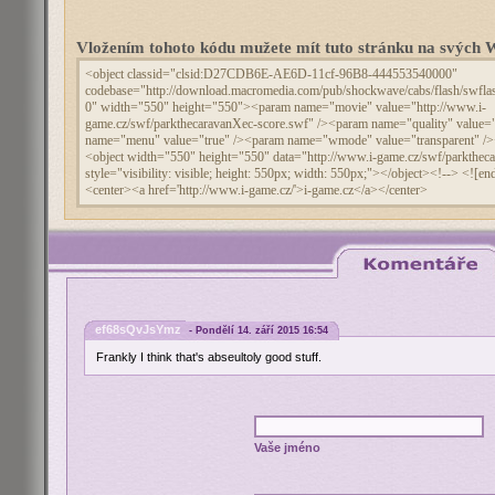
Vložením tohoto kódu mužete mít tuto stránku na svýc
ef68sQvJsYmz
- Pondělí 14. září 2015 16:54
Frankly I think that's abseultoly good stuff.
Vaše jméno