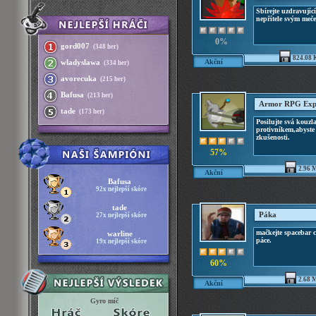
Sbírejte uzdravující
nepřítele svým meč
0%
gord007
(348 her)
824.08 
Akční
wladyslawa
(334 her)
avorecuka
(215 her)
Bafusa
(213 her)
Armor RPG Exp
tade
(173 her)
Posilujte svá kouzla
protivníkem,abyste 
zkušenosti.
57%
2.96 
Akční
Bafusa
92x nejlepší skóre
tade
Páka
27x nejlepší skóre
mačkejte spacebar co
warline
páce.
19x nejlepší skóre
60%
2.68 
Akční
Gyro míč