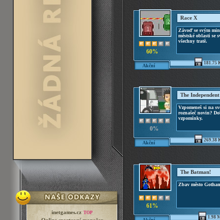
Race X
Závoď se svým mini
městské oblasti se
všechny tratě.
60%
181.75 
Akční
The Independent
Vzpomeneš si na sv
roznašeč novin? Dob
vzpomínky.
0%
269.38 
Akční
The Batman!
Zbav město Gotham
61%
inetgames.cz
TOP
1.98 
Akční