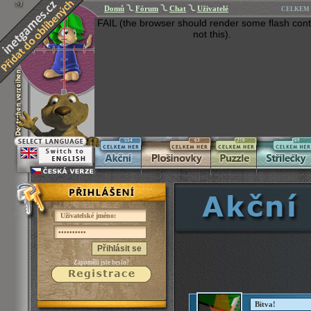
Domů
Fórum
Chat
Uživatelé
CELKEM 
FAIL (the browser should render some flash cont
not this).
554
63
270
269
Přihlásit se
Zapoměli jste heslo?
Bitva!