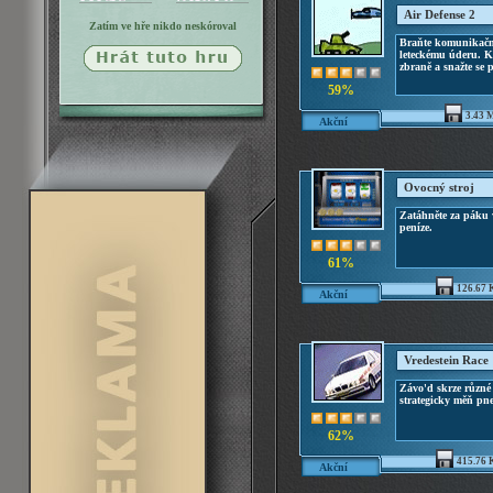
Air Defense 2
Zatím ve hře nikdo neskóroval
Braňte komunikační
leteckému úderu. K
zbraně a snažte se p
59%
3.43 
Akční
Ovocný stroj
Zatáhněte za páku v
peníze.
61%
126.67 
Akční
Vredestein Race
Závo'd skrze různé
strategicky měň pn
62%
415.76 
Akční