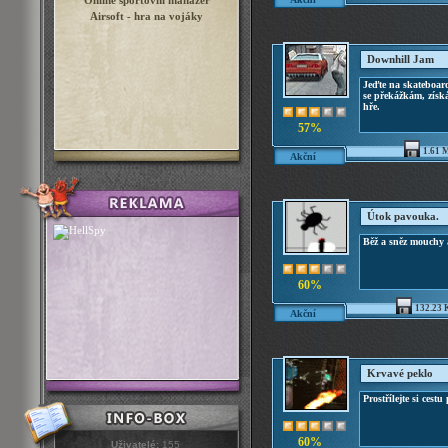
Online sportovní manažer
Airsoft - hra na vojáky
Downhill Jam
Jeďte na skateboar
se překážkám, získá
hře.
57%
1.61 
Akční
Útok pavouka.
Běž a sněz mouchy a
60%
132.23 
Akční
Krvavé peklo
Prostřílejte si cestu
60%
Uživatelé:
155