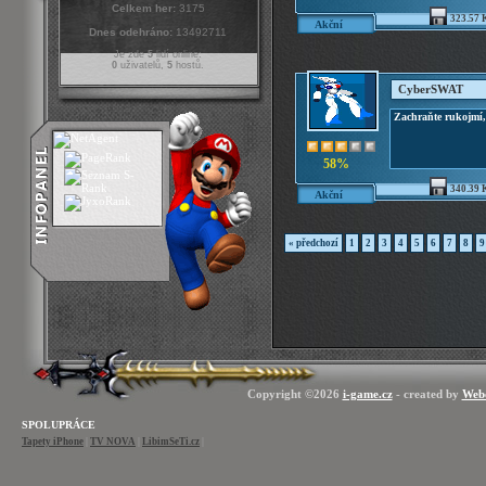
Celkem her:
3175
323.57 
Akční
Dnes odehráno:
13492711
Je zde
5
lidí online:
0
uživatelů,
5
hostů.
CyberSWAT
Zachraňte rukojmí, n
58%
340.39 
Akční
« předchozí
1
2
3
4
5
6
7
8
9
Copyright ©2026
i-game.cz
- created by
Web
SPOLUPRÁCE
Tapety iPhone
|
TV NOVA
|
LibimSeTi.cz
|