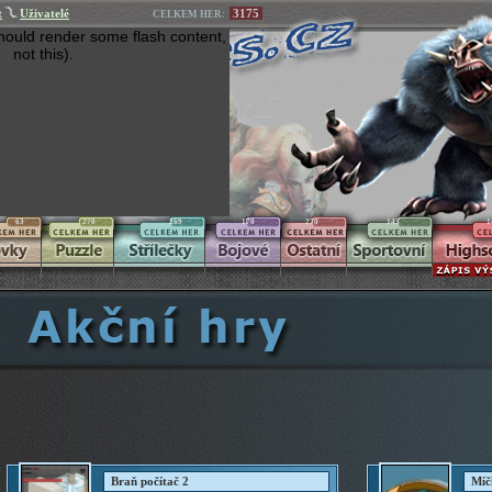
t
Uživatelé
3175
CELKEM HER:
hould render some flash content,
not this).
63
270
269
170
270
145
1
Braň počítač 2
Míč