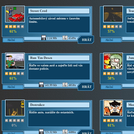
Street Cred
Tra
Automobilový závod městem v časovém
Jeďte
limitu.
benzí
61%
57%
2.24 Mb
4549x
HRÁT
Akční
Akční
Run 'Em Down
Jun
Řiďte ve vašem autě a zajeďte lidi než vás
Řid s
dostane policie.
všec
nevy
61%
58%
541.99 Kb
4058x
HRÁT
Akční
Akční
Destrukce
Mon
Řídíte auto, narážíte do ostastních.
Řiďte
ke ko
0%
61%
725.32 Kb
4406x
HRÁT
Akční
Akční