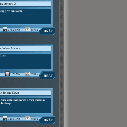
ppy Attack 2
kuj před kulkami.
270.28 Kb
8575x
HRÁT
 What A Race
d aut.
1.29 Mb
3978x
HRÁT
ic Boom Town
 vaše auto skrz město a vaší muzikou
e budovy.
325.11 Kb
4825x
HRÁT