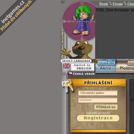
Domů
Fórum
Cha
FAIL (the browser s
554
Přihlásit se
Zapoměli jste heslo?