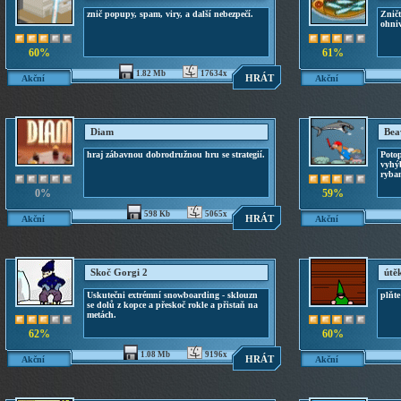
znič popupy, spam, viry, a další nebezpečí.
Zničt
ohni
60%
61%
1.82 Mb
17634x
HRÁT
Akční
Akční
Diam
Bea
hraj zábavnou dobrodružnou hru se strategií.
Potop
vyhýb
ryba
0%
59%
598 Kb
5065x
HRÁT
Akční
Akční
Skoč Gorgi 2
útě
Uskutečni extrémní snowboarding - sklouzn
plňte
se dolů z kopce a přeskoč rokle a přistaň na
metách.
62%
60%
1.08 Mb
9196x
HRÁT
Akční
Akční