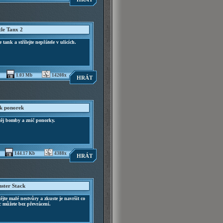
tle Tanx 2
e tank a střílejte nepřátele v ulicích.
1.03 Mb
14208x
HRÁT
k ponorek
těj bomby a znič ponorky.
144.17 Kb
4388x
HRÁT
ster Stack
ějte malé nestvůry a zkuste je navršit co
c můžete bez převrácení.