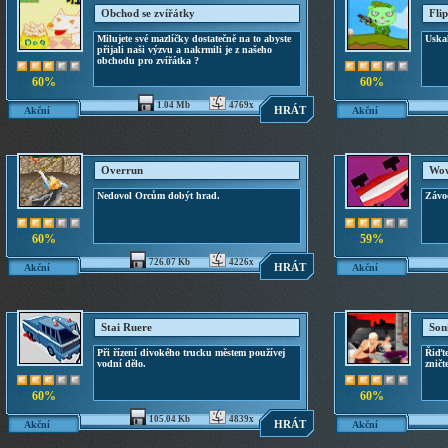
Obchod se zvířátky
Fli
Milujete své mazlíčky dostatečně na to abyste
Uska
přijali naši výzvu a nakrmili je z našeho
obchodu pro zvířátka ?
60%
60%
1.04 Mb
4769x
HRÁT
Akční
Akční
Overrun
Wow
Nedovol Orcům dobýt hrad.
Závo
60%
59%
726.07 Kb
4226x
HRÁT
Akční
Akční
Stai Ruere
Son
Při řízení divokého trucku městem používej
Řiďte
vodní dělo.
zničt
60%
60%
105.04 Kb
4839x
HRÁT
Akční
Akční