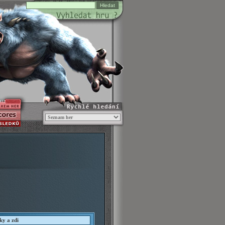
412
ky a zdi