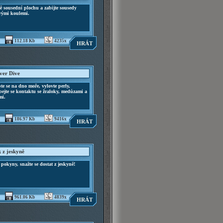
ě sousední plochu a zabijte sousedy
vými koulemi.
112.18 Kb
4235x
HRÁT
ver Dive
te se na dno moře, vylovte perly,
ejte se kontaktu se žraloky, medúzami a
mi.
186.97 Kb
9416x
HRÁT
k z jeskyně
 pokyny, snažte se dostat z jeskyně!
961.06 Kb
4839x
HRÁT