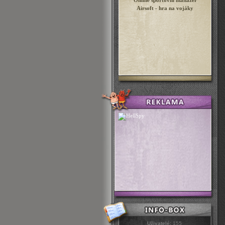
Online sportovní manažer
Airsoft - hra na vojáky
Uživatelé:
155