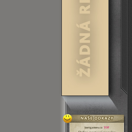
inetgames.cz
TOP