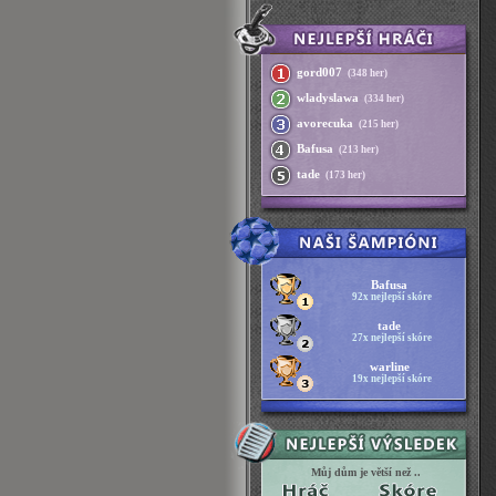
gord007
(348 her)
wladyslawa
(334 her)
avorecuka
(215 her)
Bafusa
(213 her)
tade
(173 her)
Bafusa
92x nejlepší skóre
tade
27x nejlepší skóre
warline
19x nejlepší skóre
Můj dům je větší než ..