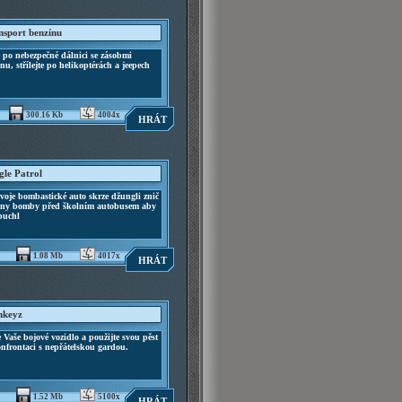
nsport benzínu
 po nebezpečné dálnici se zásobmi
nu, střílejte po helikoptérách a jeepech
300.16 Kb
4004x
HRÁT
gle Patrol
voje bombastické auto skrze džungli znič
hny bomby před školním autobusem aby
buchl
1.08 Mb
4017x
HRÁT
keyz
 Vaše bojové vozidlo a použijte svou pěst
nfrontaci s nepřátelskou gardou.
1.52 Mb
5100x
HRÁT