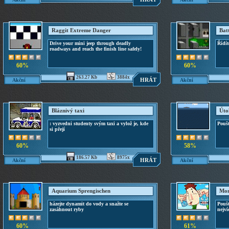
Raggit Extreme Danger
Bat
Drive your mini jeep through deadly
Řídít
roadways and reach the finish line safely!
60%
60%
263.27 Kb
3884x
HRÁT
Akční
Akční
Bláznivý taxi
Úto
: vyzvedni studenty svým taxi a vylož je, kde
Pouš
si přejí
60%
58%
186.57 Kb
8975x
HRÁT
Akční
Akční
Aquarium Sprengischen
Mon
házejte dynamit do vody a snažte se
Poušt
zasáhnout ryby
nejví
60%
61%