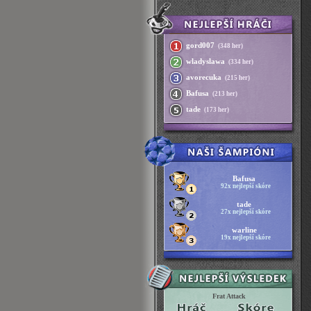
gord007
(348 her)
wladyslawa
(334 her)
avorecuka
(215 her)
Bafusa
(213 her)
tade
(173 her)
Bafusa
92x nejlepší skóre
tade
27x nejlepší skóre
warline
19x nejlepší skóre
Frat Attack