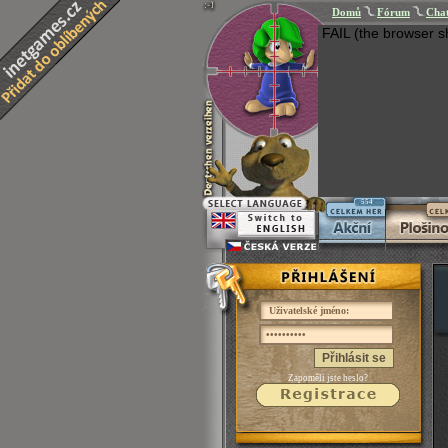
Domů
Fórum
Cha
FAIL (the browser s
554
Přihlásit se
Zapoměli jste heslo?