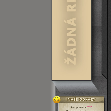
inetgames.cz
TOP