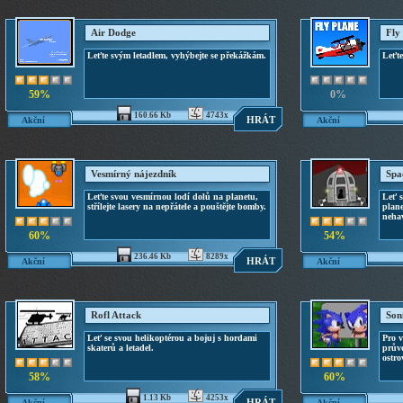
Air Dodge
Fly
Leťte svým letadlem, vyhýbejte se překážkám.
Leťte
59%
0%
160.66 Kb
4743x
HRÁT
Akční
Akční
Vesmírný nájezdník
Spa
Leťte svou vesmírnou lodí dolů na planetu,
Leť s
střílejte lasery na nepřátele a pouštějte bomby.
plane
neha
60%
54%
236.46 Kb
8289x
HRÁT
Akční
Akční
Rofl Attack
Son
Leť se svou helikoptérou a bojuj s hordami
Pro v
skaterů a letadel.
prův
ostro
58%
60%
1.13 Kb
4253x
HRÁT
Akční
Akční