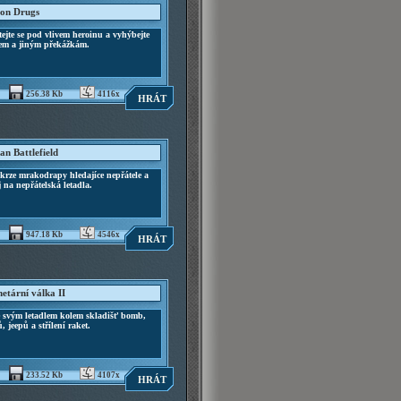
 on Drugs
tejte se pod vlivem heroinu a vyhýbejte
dem a jiným překážkám.
256.38 Kb
4116x
HRÁT
an Battlefield
krze mrakodrapy hledajíce nepřátele a
ej na nepřátelská letadla.
947.18 Kb
4546x
HRÁT
netární válka II
e svým letadlem kolem skladišť bomb,
, jeepů a střílení raket.
233.52 Kb
4107x
HRÁT