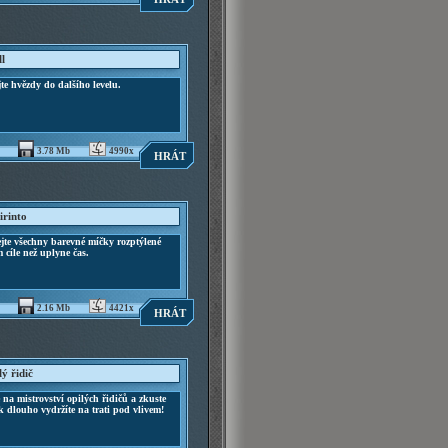
ll
jte hvězdy do dalšího levelu.
3.78 Mb
4990x
HRÁT
irinto
jte všechny barevné míčky rozptýlené
 cíle než uplyne čas.
2.16 Mb
4421x
HRÁT
ý řidič
 na mistrovství opilých řidičů a zkuste
ak dlouho vydržíte na trati pod vlivem!