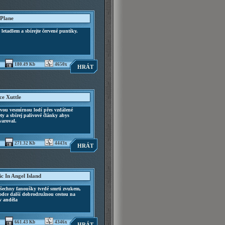
 Plane
 letadlem a sbírejte červené puntíky.
180.49 Kb
4650x
HRÁT
ce Xuttle
vou vesmírnou lodí přes vzdálené
ty a sbírej palivové články abys
varoval.
271.32 Kb
4443x
HRÁT
ic In Angel Island
šechny fanoušky tvrdé smrti zvukem,
odce další dobrodružnou cestou na
v anděla
661.43 Kb
4346x
HRÁT