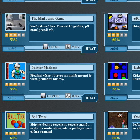
The Mini Jump Game
eBa
Nová zábavná hra. Fantastická grafika, při
sbíre
hraní poznáš víc.
58%
60%
1.38 Mb
7902x
HRÁT
Akční
Akční
Painter Madness
Lab
Převrhni vědro s barvou na malíře nesoucí je
Získe
všemi podlažími budovy.
kolem
58%
58%
376.29 Kb
4080x
HRÁT
Akční
Akční
Ball Trap
Opil
Sbírejte všechny červené na červené straně a
Jeďte
modré na modré straně tak, že pádlujete mezi
si, j
oběma stranami.
60%
60%