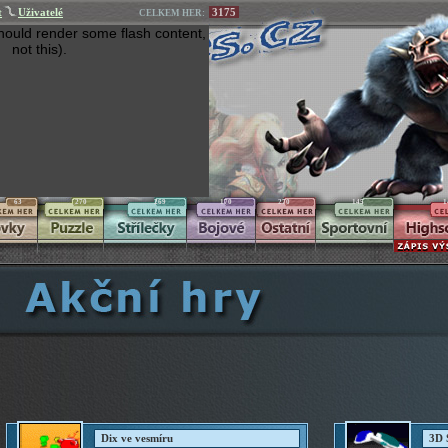
t
Uživatelé
3175
CELKEM HER:
hould render some flash content,
not this).
63
270
269
170
270
145
1
Dix ve vesmíru
3D 