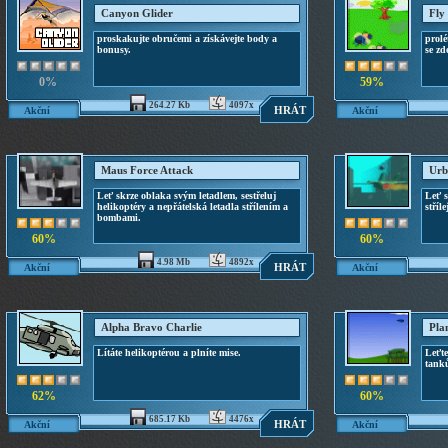
Canyon Glider
Fly
proskakujte obručemi a získávejte body a
prolé
bonusy.
se z
0%
59%
264.27 Kb
4097x
HRÁT
Akční
Akční
Maus Force Attack
Urb
Leť skrze oblaka svým letadlem, sestřeluj
Leť s
helikoptéry a nepřátelská letadla střílením a
stříl
bombami.
60%
60%
4.98 Mb
4892x
HRÁT
Akční
Akční
Alpha Bravo Charlie
Pla
Lítáte helikoptérou a plníte mise.
Leťt
tanků
62%
60%
685.17 Kb
4476x
HRÁT
Akční
Akční