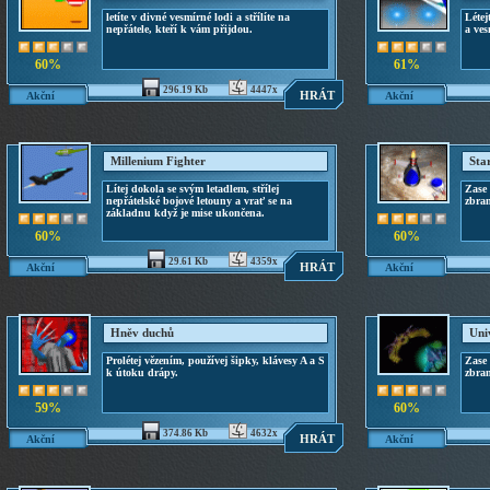
letíte v divné vesmírné lodi a střílíte na
Létej
nepřátele, kteří k vám přijdou.
a ves
60%
61%
296.19 Kb
4447x
HRÁT
Akční
Akční
Millenium Fighter
Sta
Lítej dokola se svým letadlem, střílej
Zase 
nepřátelské bojové letouny a vrať se na
zbra
základnu když je mise ukončena.
60%
60%
29.61 Kb
4359x
HRÁT
Akční
Akční
Hněv duchů
Uni
Prolétej vězením, používej šipky, klávesy A a S
Zase 
k útoku drápy.
zbra
59%
60%
374.86 Kb
4632x
HRÁT
Akční
Akční