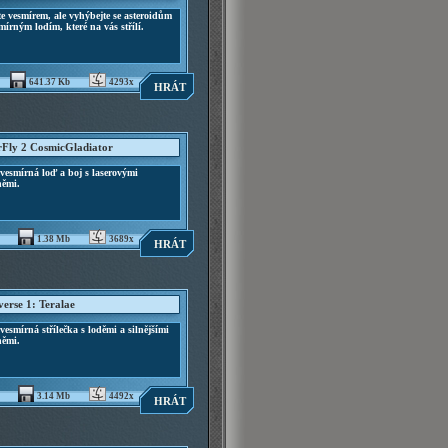
te vesmírem, ale vyhýbejte se asteroidům
mírným lodím, které na vás střílí.
641.37 Kb
4293x
HRÁT
rFly 2 CosmicGladiator
vesmírná loď a boj s laserovými
němi.
1.38 Mb
3689x
HRÁT
verse 1: Teralae
vesmírná střílečka s loděmi a silnějšími
němi.
3.14 Mb
4492x
HRÁT