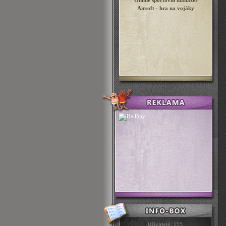
Online sportovní manažer
Airsoft - hra na vojáky
Uživatelé:
155