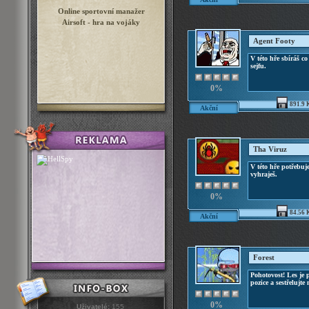
Online sportovní manažer
Airsoft - hra na vojáky
Agent Footy
V této hře sbíráš c
sejfu.
0%
891.9 
Akční
Tha Viruz
V této hře potřebuje
vyhraješ.
0%
84.56 
Akční
Forest
Pohotovost! Les je
pozice a sestřelujte 
0%
Uživatelé:
155