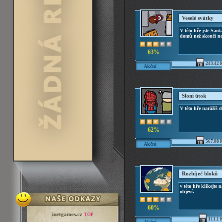
Veselé svátky
V této hře jste Sant
domů než skončí no
63%
243.42 
Akční
Sloní útok
V této hře narážíš di
62%
567.88 
Akční
Rozbíječ bloků
v této hře klikejte 
objeví.
60%
inetgames.cz
TOP
111.1 
Akční