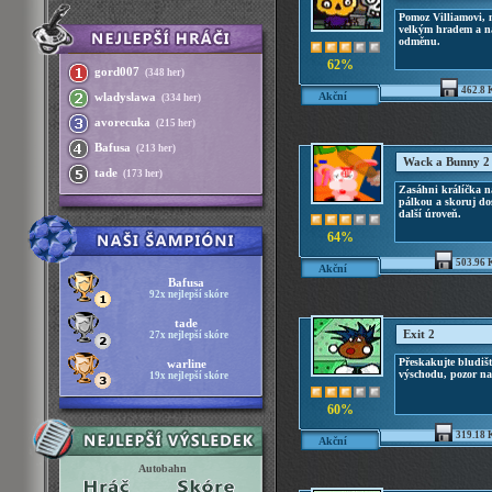
Pomoz Villiamovi, 
velkým hradem a na
odměnu.
62%
gord007
(348 her)
462.8 
Akční
wladyslawa
(334 her)
avorecuka
(215 her)
Bafusa
(213 her)
Wack a Bunny 2
tade
(173 her)
Zasáhni králíčka n
pálkou a skoruj do
další úroveň.
64%
503.96 
Akční
Bafusa
92x nejlepší skóre
tade
Exit 2
27x nejlepší skóre
Přeskakujte bludišt
warline
výschodu, pozor na
19x nejlepší skóre
60%
319.18 
Akční
Autobahn