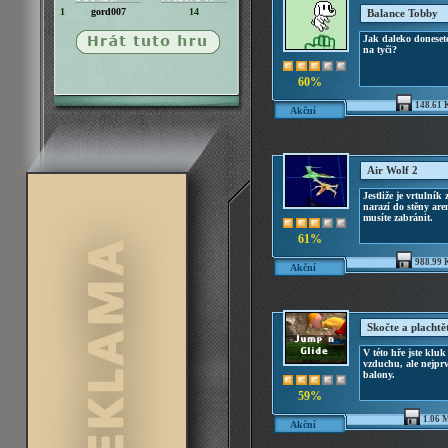
1
gord007
14
Balance Tobby
Jak daleko doneset
na tyči?
60%
148.61 
Akční
Air Wolf 2
Jestliže je vrtulní
narazí do stěny are
musíte zabránit.
61%
988.99 
Akční
Skočte a plachtě
V této hře jste kluk
vzduchu, ale nejprv
balony.
59%
1.06 
Akční