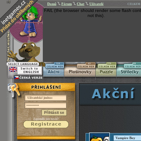
Domů
Fórum
Chat
Uživatelé
CELKEM 
FAIL (the browser should render some flash cont
not this).
554
63
270
269
Přihlásit se
Zapoměli jste heslo?
Vampire Boy