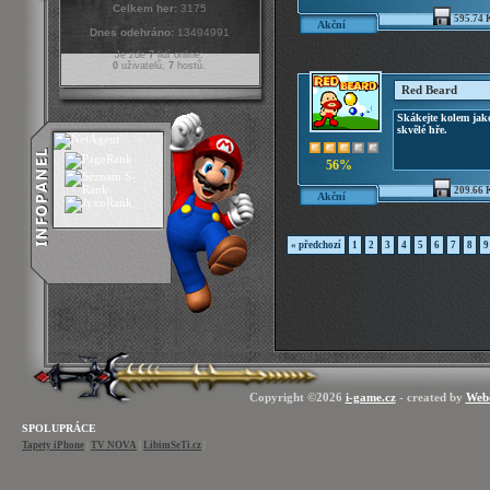
Celkem her:
3175
595.74 
Akční
Dnes odehráno:
13494991
Je zde
7
lidí online:
0
uživatelů,
7
hostů.
Red Beard
Skákejte kolem jak
skvělé hře.
56%
209.66 
Akční
« předchozí
1
2
3
4
5
6
7
8
9
Copyright ©2026
i-game.cz
- created by
Web
SPOLUPRÁCE
Tapety iPhone
|
TV NOVA
|
LibimSeTi.cz
|