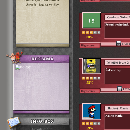
Online sportovní manažer
Airsoft - hra na vojáky
Vysoko - Nízko 
Pokud neuhodneš, z
60%
37.24 
Highscores
Dálniční lovec 2
Řiď a střílej
58%
1.07 
Highscores
Hladový Mario
Nakrm Maria
59%
Uživatelé:
155