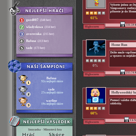
Vyberte jednu ze čty
Simpsonovy rodiny 
přineste je do Hom
61%
gord007
(348 her)
331.59 
Highscores
wladyslawa
(334 her)
avorecuka
(215 her)
Bafusa
(213 her)
Home Run
tade
(173 her)
Držte muže vzpřím
a vpravo co nejdále
0%
215.74 
Highscores
Bafusa
92x nejlepší skóre
tade
Hollywoodský b
27x nejlepší skóre
Pomocí vašeho dálk
warline
celebrity.
19x nejlepší skóre
60%
1.6 
Highscores
Inuyasha - Minutová hra