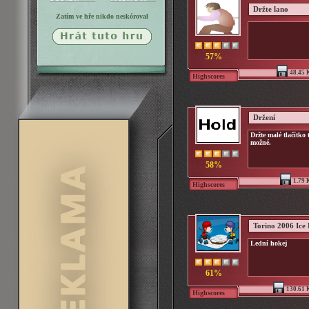
Držte lano
Zatím ve hře nikdo neskóroval
57%
48.45 
Highscores
Držení
Držte malé tlačítko 
možné.
58%
1.79 
Highscores
Torino 2006 Ice
Lední hokej
61%
130.61 
Highscores