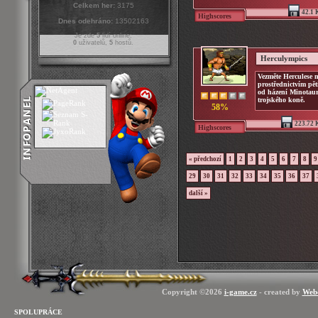
Celkem her:
3175
42.1 
Highscores
Dnes odehráno:
13502163
Je zde
5
lidí online:
0
uživatelů,
5
hostů.
Herculympics
Vezměte Herculese 
prostřednictvím pě
od házení Minotau
trojského koně.
58%
223.72 
Highscores
« předchozí
1
2
3
4
5
6
7
8
9
29
30
31
32
33
34
35
36
37
další »
Copyright ©2026
i-game.cz
- created by
Web
SPOLUPRÁCE