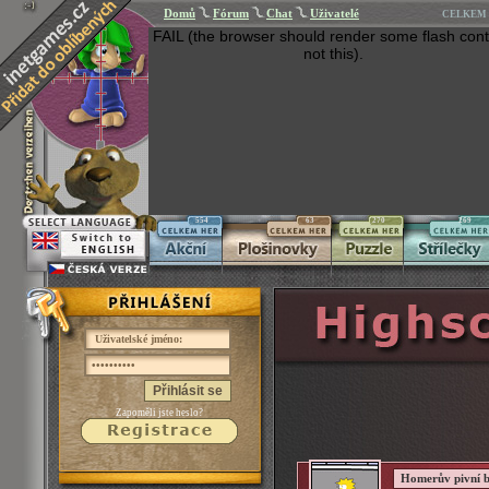
Domů
Fórum
Chat
Uživatelé
CELKEM 
FAIL (the browser should render some flash cont
not this).
554
63
270
269
Přihlásit se
Zapoměli jste heslo?
Homerův pivní b