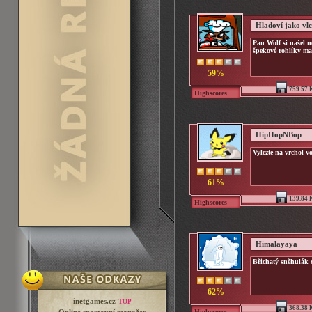
Hladoví jako vlc
Pan Wolf si našel 
špekové rohlíky maf
59%
759.57 
Highscores
HipHopNBop
Vylezte na vrchol v
61%
139.84 
Highscores
Himalayaya
Břichatý sněhulák 
62%
inetgames.cz
TOP
368.38 
Highscores