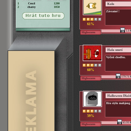
1
Cesc4
1200
Kolo
2
charsy
1050
Závratné !
61%
5.3 
Highscores
Hala smetí
Vyčisti chodbu.
60%
179.71 
Highscores
Halloween Dlažd
Hra stylu mahjong 
59%
65.93 
Highscores