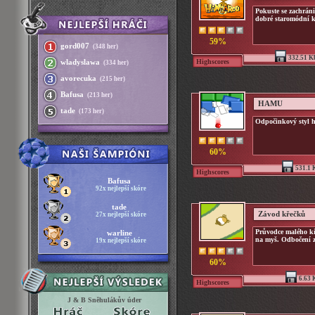
Pokuste se zachráni
dobré staromódní k
59%
gord007
(348 her)
332.51 K
Highscores
wladyslawa
(334 her)
avorecuka
(215 her)
Bafusa
(213 her)
HAMU
tade
(173 her)
Odpočinkový styl h
60%
531.1 
Highscores
Bafusa
92x nejlepší skóre
tade
Závod křečků
27x nejlepší skóre
Průvodce malého kř
warline
na myš. Odbočení z
19x nejlepší skóre
60%
6.63 
Highscores
J & B Sněhulákův úder