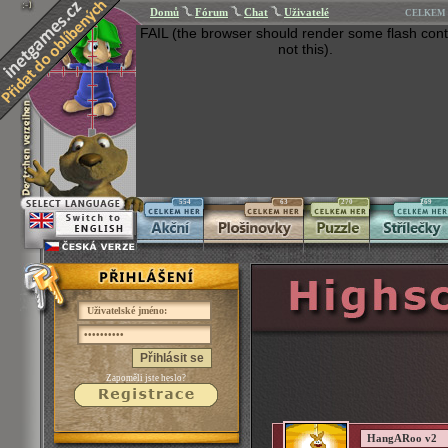
Domů
Fórum
Chat
Uživatelé
CELKEM 
FAIL (the browser should render some flash cont
not this).
554
63
270
269
Přihlásit se
Zapoměli jste heslo?
HangARoo v2