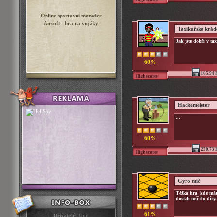
Online sportovní manažer
Airsoft - hra na vojáky
Taxikářské krád
Jak jste dobří v t
60%
165.94 
Highscores
Hackemeister
...
60%
230.73 
Highscores
Gyro míč
Těžká hra, kde mát
dostali míč do díry.
61%
Uživatelé:
155