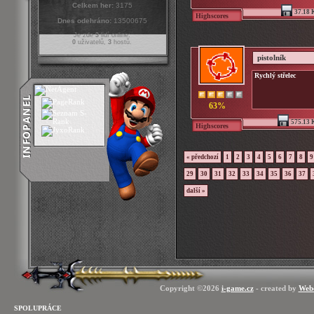
Celkem her:
3175
37.18 
Highscores
Dnes odehráno:
13500675
Je zde
3
lidí online:
0
uživatelů,
3
hostů.
pistolník
Rychlý střelec
63%
575.13 
Highscores
« předchozí
1
2
3
4
5
6
7
8
9
29
30
31
32
33
34
35
36
37
další »
Copyright ©2026
i-game.cz
- created by
Web
SPOLUPRÁCE