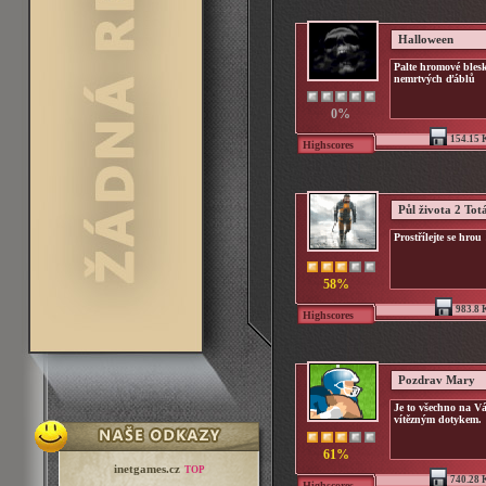
Halloween
Palte hromové bles
nemrtvých ďáblů
0%
154.15 
Highscores
Půl života 2 Totá
Prostřílejte se hrou 
58%
983.8 
Highscores
Pozdrav Mary
Je to všechno na Vá
vítězným dotykem.
61%
inetgames.cz
TOP
740.28 
Highscores