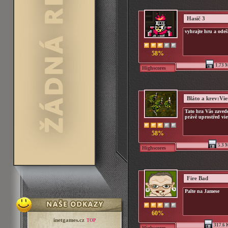
Hasič 3
vyhrajte hru a odeš
58%
1.73 
Highscores
Bláto a krev:Vi
Tato hra Vás zavede
právě uprostřed vi
58%
5.3 
Highscores
Fire Bad
Palte na Jamese
60%
inetgames.cz
TOP
317.6 
Highscores