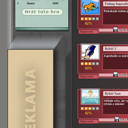
1
charsy
6000
Fishing Impossib
Poskakujte kolem ja
62%
166.96 
Highscores
Rybář 2
Zapíchněte co nejví
63%
354.66 
Highscores
Rybář Sam
Střílejte ryby, ale 
rybám a minám!
62%
110.3 
Highscores