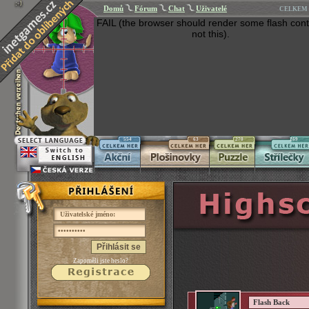
Domů
Fórum
Chat
Uživatelé
CELKEM 
FAIL (the browser should render some flash cont
not this).
554
63
270
269
Přihlásit se
Zapoměli jste heslo?
Flash Back