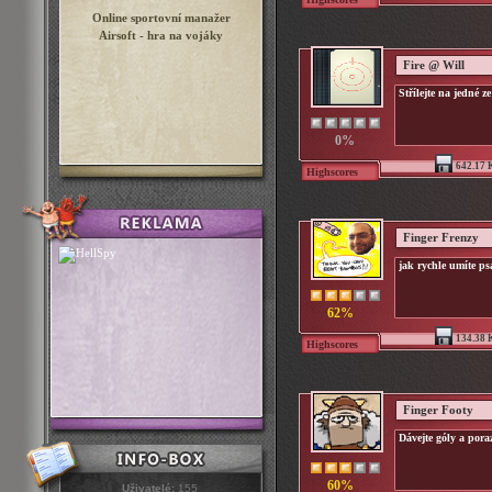
Online sportovní manažer
Airsoft - hra na vojáky
Fire @ Will
Střílejte na jedné ze
0%
642.17 
Highscores
Finger Frenzy
jak rychle umíte p
62%
134.38 
Highscores
Finger Footy
Dávejte góly a pora
60%
Uživatelé:
155