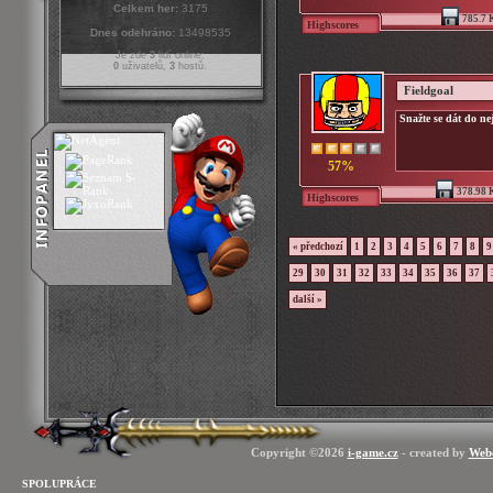
Celkem her:
3175
785.7 
Highscores
Dnes odehráno:
13498535
Je zde
3
lidí online:
0
uživatelů,
3
hostů.
Fieldgoal
Snažte se dát do ne
57%
378.98 
Highscores
« předchozí
1
2
3
4
5
6
7
8
9
29
30
31
32
33
34
35
36
37
další »
Copyright ©2026
i-game.cz
- created by
Web
SPOLUPRÁCE