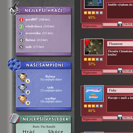
Jezděte výtahem do 
65%
gord007
(348 her)
256.92 
Highscores
wladyslawa
(334 her)
avorecuka
(215 her)
Bafusa
(213 her)
Flameout
tade
(173 her)
Zbraňte Chimérám 
kruhu!
57%
912.46 
Highscores
Bafusa
92x nejlepší skóre
tade
Fishy
27x nejlepší skóre
Plavejte v moři a že
warline
19x nejlepší skóre
61%
242.71 
Highscores
Boris The Bandit