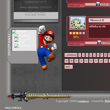
Celkem her:
3175
533.87 K
Highscores
Dnes odehráno:
13502025
Je zde
3
lidí online:
0
uživatelů,
3
hostů.
Mizerové II
střílečka na cíle
59%
173.09 
Highscores
« předchozí
1
2
3
4
5
6
7
8
9
29
30
31
32
33
34
35
36
37
další »
Copyright ©2026
i-game.cz
- created by
Web
SPOLUPRÁCE