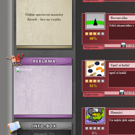
Online sportovní manažer
Rovnováha
Airsoft - hra na vojáky
Udrž ukazovátko v 
60%
37.34 
Highscores
Upeč si koláč
upeč si koláč
61%
351.33 
Highscores
Hnusáci
Co nejvíc jich sejmi.
0%
Uživatelé:
155