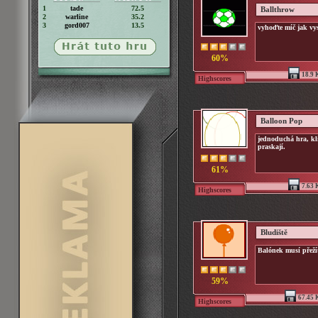
1
tade
72.5
Ballthrow
2
warline
35.2
3
gord007
13.5
vyhoďte míč jak vy
60%
18.9 
Highscores
Balloon Pop
jednoduchá hra, kl
praskají.
61%
7.63 
Highscores
Bludiště
Balónek musí přeží
59%
67.45 
Highscores