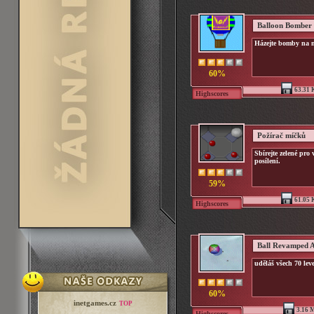
Balloon Bomber
Házejte bomby na mí
60%
63.31 
Highscores
Požírač míčků
Sbírejte zelené pro 
posílení.
59%
61.05 
Highscores
Ball Revamped 
uděláš všech 70 lev
60%
inetgames.cz
TOP
3.16 
Highscores