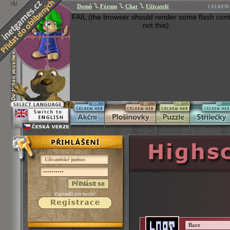
Domů
Fórum
Chat
Uživatelé
CELKEM 
FAIL (the browser should render some flash cont
not this).
554
63
270
269
Přihlásit se
Zapoměli jste heslo?
Barz