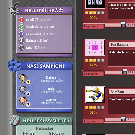
Place the bars on st
vertical lines for t
62%
gord007
(348 her)
19.17 
Highscores
wladyslawa
(334 her)
avorecuka
(215 her)
Bafusa
(213 her)
Top Banana
tade
(173 her)
Jednoduchá ale ná
62%
8.84 
Highscores
Bafusa
92x nejlepší skóre
tade
BamBam
27x nejlepší skóre
BamBam's jsou tyčk
warline
19x nejlepší skóre
61%
107.9 
Highscores
Hackemeister