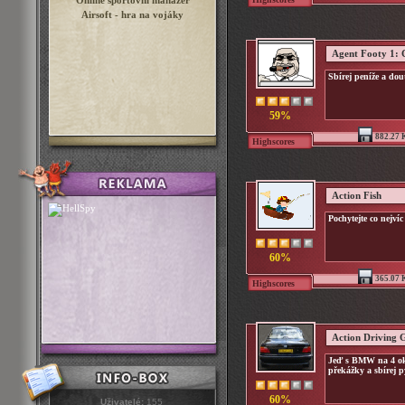
Online sportovní manažer
Airsoft - hra na vojáky
Agent Footy 1: 
Sbírej peníže a dou
59%
882.27 
Highscores
Action Fish
Pochytejte co nejvíc
60%
365.07 
Highscores
Action Driving
Jeď s BMW na 4 ok
překážky a sbírej py
60%
Uživatelé:
155