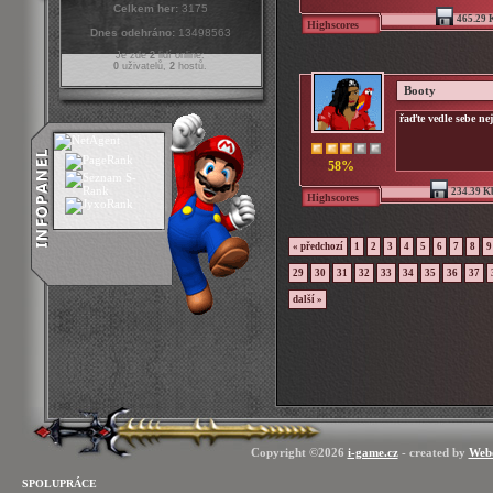
Celkem her:
3175
465.29 
Highscores
Dnes odehráno:
13498563
Je zde
2
lidí online:
0
uživatelů,
2
hostů.
Booty
řaďte vedle sebe n
58%
234.39 K
Highscores
« předchozí
1
2
3
4
5
6
7
8
9
29
30
31
32
33
34
35
36
37
další »
Copyright ©2026
i-game.cz
- created by
Web
SPOLUPRÁCE