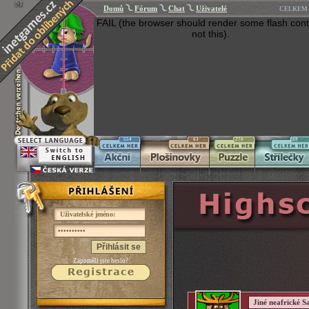
Domů
Fórum
Chat
Uživatelé
CELKEM 
FAIL (the browser should render some flash cont
not this).
554
63
270
269
Přihlásit se
Zapoměli jste heslo?
Jiné neafrické S