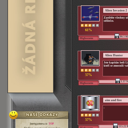
Alien Invasion 2
Zastřelte všechny u
střílečce.
61%
86.5 K
Highscores
Alien Hunter
Jste kapitán lodi L
kteří se zmocnili v
57%
1.37 
Highscores
aim and fire
.
57%
inetgames.cz
TOP
115.22 
Highscores