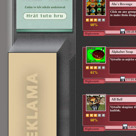
Alu`s Revenge
Zatím ve hře nikdo neskóroval
Click on any group
to make them disap
60%
380.48 
Highscores
Alphabet Soup
Vytvořte co nejvíce
61%
177.81 
Highscores
All Ball
Vytvořte skupinu tř
kuliček.
60%
2.44 
Highscores