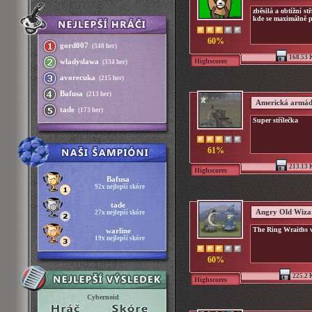
zběsilá a obtížní st
kde se maximálně p
60%
gord007
(348 her)
168.53 
Highscores
wladyslawa
(334 her)
avorecuka
(215 her)
Bafusa
(213 her)
Americká armá
tade
(173 her)
Super střílečka
61%
213.13 
Highscores
Bafusa
92x nejlepší skóre
tade
Angry Old Wiza
27x nejlepší skóre
The Ring Wraiths w
warline
19x nejlepší skóre
60%
225.2 
Highscores
Cybernoid