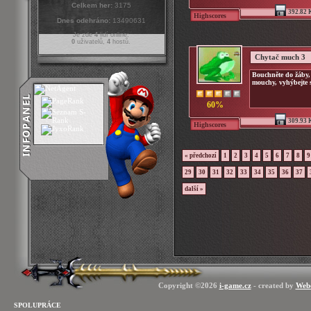
Celkem her:
3175
392.82 
Highscores
Dnes odehráno:
13490631
Je zde
4
lidí online:
0
uživatelů,
4
hostů.
Chytač much 3
Bouchněte do žáby,
mouchy, vyhýbejte 
60%
309.93 
Highscores
« předchozí
1
2
3
4
5
6
7
8
9
29
30
31
32
33
34
35
36
37
další »
Copyright ©2026
i-game.cz
- created by
Web
SPOLUPRÁCE