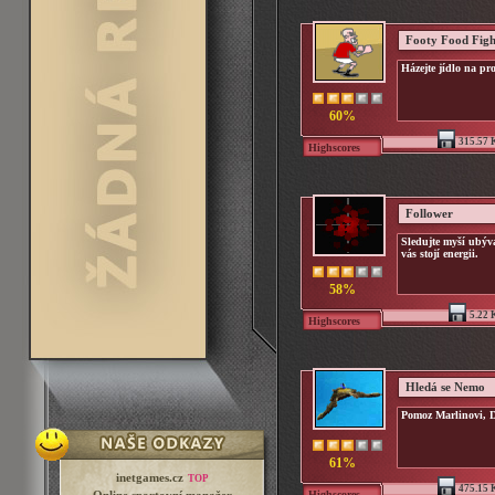
Footy Food Figh
Házejte jídlo na pr
60%
315.57 
Highscores
Follower
Sledujte myší ubýva
vás stojí energii.
58%
5.22 
Highscores
Hledá se Nemo
Pomoz Marlinovi, 
61%
inetgames.cz
TOP
475.15 
Highscores