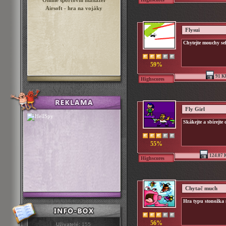
Online sportovní manažer
Airsoft - hra na vojáky
Flysui
Chytejte mouchy s
59%
91 K
Highscores
Fly Girl
Skákejte a sbírejte 
55%
124.07 
Highscores
Chytač much
Hra typu stonožka 
56%
Uživatelé:
155