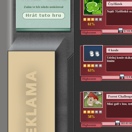
Čtyřlístek
Zatím ve hře nikdo neskóroval
Najdi 7čytřlístků na
61%
67.04 
Highscores
4 koule
Udržuj koule skáka
limitu
63%
72.9 
Highscores
Forest Challenge
Mini golf v lese, tr
58%
383.01 K
Highscores