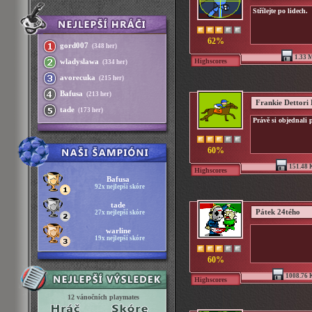
Střílejte po lidech.
62%
gord007
(348 her)
1.33 
Highscores
wladyslawa
(334 her)
avorecuka
(215 her)
Bafusa
(213 her)
Frankie Dettori
tade
(173 her)
Právě si objednali 
60%
151.48 
Highscores
Bafusa
92x nejlepší skóre
tade
Pátek 24tého
27x nejlepší skóre
warline
19x nejlepší skóre
60%
1008.76 
Highscores
12 vánočních playmates