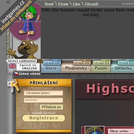
Domů
Fórum
Chat
Uživatelé
CELKEM 
FAIL (the browser should render some flash cont
not this).
554
63
270
269
Přihlásit se
Zapoměli jste heslo?
Šílený střelec