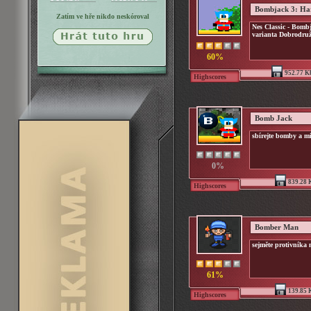
Bombjack 3: Har
Zatím ve hře nikdo neskóroval
Nes Classic - Bombj
varianta Dobrodru
60%
952.77 K
Highscores
Bomb Jack
sbírejte bomby a m
0%
839.28 
Highscores
Bomber Man
sejměte protivníka n
61%
139.85 
Highscores