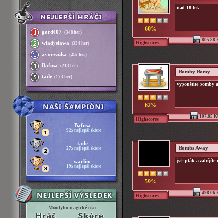
nad 18 let.
60%
gord007
(348 her)
805.88 
Highscores
wladyslawa
(334 her)
avorecuka
(215 her)
Bafusa
(213 her)
Bomby Bomy
tade
(173 her)
vypouštíte bomby a z
62%
107.85 K
Highscores
Bafusa
92x nejlepší skóre
tade
Bombs Away
27x nejlepší skóre
jste pták a zabíjíte
warline
19x nejlepší skóre
59%
498.06 
Highscores
Moodyho magické oko