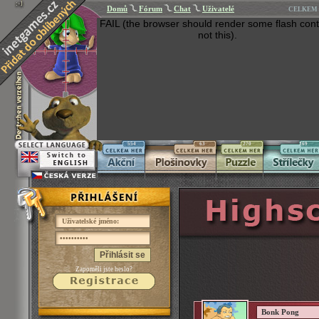
Domů
Fórum
Chat
Uživatelé
CELKEM 
FAIL (the browser should render some flash cont
not this).
554
63
270
269
Přihlásit se
Zapoměli jste heslo?
Bonk Pong