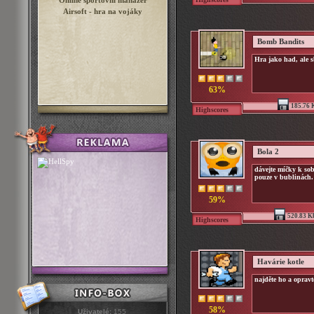
Online sportovní manažer
Airsoft - hra na vojáky
Bomb Bandits
Hra jako had, ale 
63%
185.76 
Highscores
Bola 2
dávejte míčky k sob
pouze v bublinách.
59%
520.83 K
Highscores
Havárie kotle
najděte ho a opravt
58%
Uživatelé:
155