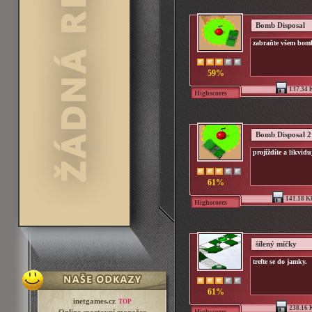
Bomb Disposal
zabraňte všem bom
59%
137.34 
Highscores
Bomb Disposal 2
projíždíte a likvid
61%
141.18 K
Highscores
šílený míčky
trefte se do jamky.
61%
inetgames.cz
TOP
238.16 
Highscores