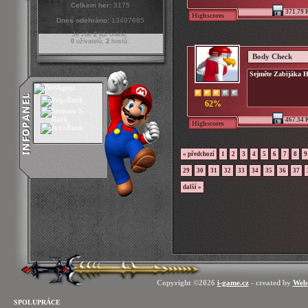
Celkem her:
3175
371.79 
Highscores
Dnes odehráno:
13497685
Je zde
2
lidí online:
0
uživatelů,
2
hostů.
Body Check
Sejměte Zabijáka 
62%
467.34 
Highscores
« předchozí
1
2
3
4
5
6
7
8
9
29
30
31
32
33
34
35
36
37
další »
Copyright ©2026
i-game.cz
- created by
Web
SPOLUPRÁCE