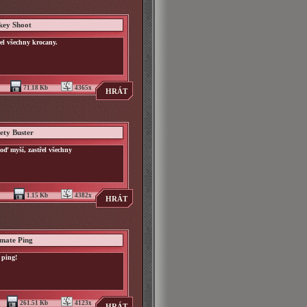
key Shoot
el všechny krocany.
71.18 Kb
4365x
HRÁT
ety Buster
oď myší, zastřel všechny
1.15 Kb
4382x
HRÁT
imate Ping
 ping!
261.51 Kb
4123x
HRÁT