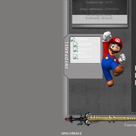
Celkem her:
3175
Dnes odehráno:
13493921
Je zde
13
lidí online:
0
uživatelů,
13
hostů.
Copyri
SPOLUPRÁCE