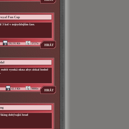
royal Fun Cup
 3 kol v nejrychlejším čase.
292.95 Kb
3727x
HRÁT
dal
 rozbít vysoká okna abys získal hodně
.
42.3 Kb
9086x
HRÁT
ing
Viking dobývající hrad