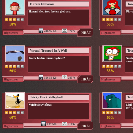
Házení klobásou
Tow
Házení klobásou kolem globusu.
Plavt
58%
56%
446.97 Kb
3747x
HRÁT
Highscores
Highscores
Virtual Trapped In A Well
Tri
Kolik hodin můžeš vydržet?
Soutě
závěr
60%
55%
596.58 Kb
7857x
HRÁT
Highscores
Highscores
Tricky Duck Volleyball
Tro
Volejbalový zápas
Lidé 
tvé p
60%
60%
1.47 Mb
4163x
HRÁT
Highscores
Highscores