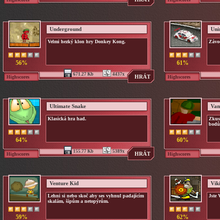
Underground
Uni
Velmi hezký klon hry Donkey Kong.
Závod
56%
61%
671.27 Kb
4437x
HRÁT
Highscores
Highscores
Ultimate Snake
Van
Klasická hra had.
Zkus
bodů
64%
60%
155.77 Kb
5389x
HRÁT
Highscores
Highscores
Venture Kid
Vik
Lehni si nebo skoč aby ses vyhnul padajícím
Jste 
skalám, šípům a netopýrům.
59%
62%