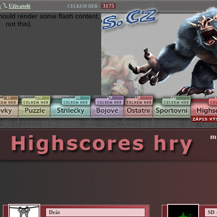
t
Uživatelé
3175
CELKEM HER:
hould render some flash content,
not this).
63
270
269
170
270
145
1
Drát
SD 