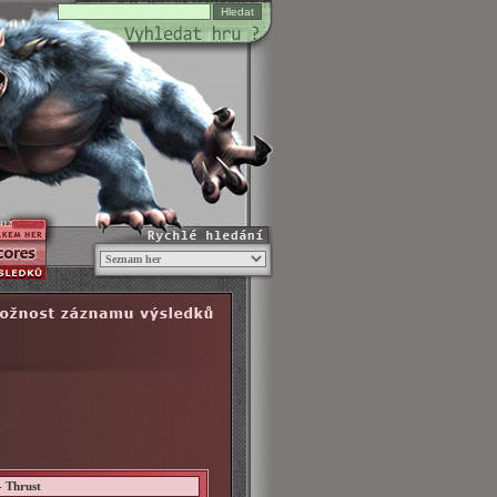
412
- Thrust