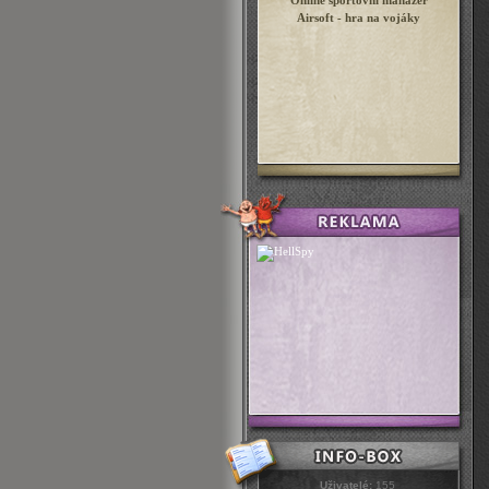
Online sportovní manažer
Airsoft - hra na vojáky
Uživatelé:
155