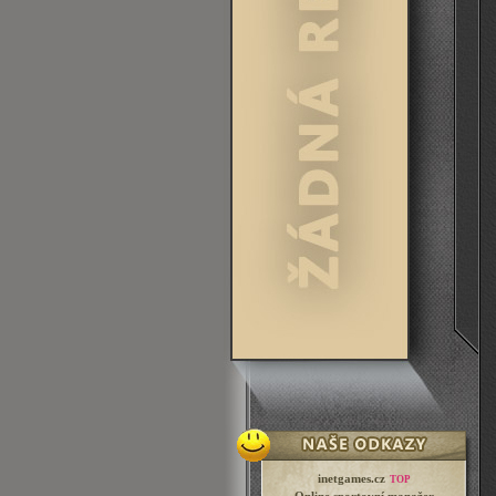
inetgames.cz
TOP