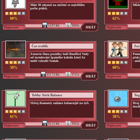
Máte 30 sekund na zničení co největšího
Můžeš
počtu ptáků.
60%
62%
14.97 Kb
3969x
HRÁT
Highscores
Highscores
Čas trablů.
Zac
Zastavte člena posádky lodě Bouřlivé Vody
Pomo
od instalování špatného kabelu který by
plak
mohl vyhodit Sealab.
- ani
58%
60%
651.73 Kb
3737x
HRÁT
Highscores
Highscores
Tobby Stick Balance
Tog
Sbírej diamanty zatímco balancuješ na tyči.
Hraj 
dosá
61%
58%
92.21 Kb
3932x
HRÁT
Highscores
Highscores