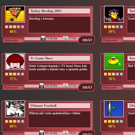
Turkey Bowling 2005
Tur
Bowling s krocany.
Zastř
60%
59%
72.98 Kb
3739x
HRÁT
Highscores
Highscores
Tv Game Show
Twe
Kluk Grinner hostuje v TV hrací Show kde
Řiď l
bude soutěžit o úžasné ceny a spoustu peněz.
57%
59%
391.03 Kb
4753x
HRÁT
Highscores
Highscores
Ultimate Football
Ult
Přihrej míč svým spoluhráčům v bílém.
Znáš
60%
60%
985.46 Kb
3828x
HRÁT
Highscores
Highscores