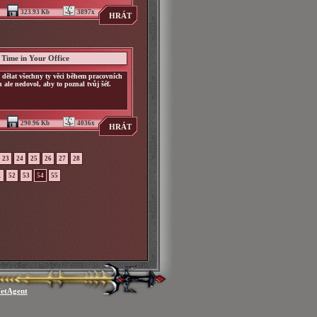
323.93 Kb
3897x
HRÁT
l Time in Your Office
dělat všechny ty věci během pracovních
 ale nedovol, aby to poznal tvůj šéf.
290.96 Kb
4036x
HRÁT
23
24
25
26
27
28
1
52
53
54
55