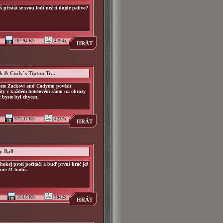
 přistát se svou lodí než ti dojde palivo?
262.94 Kb
4204x
HRÁT
k & Cody`s Tipton Tr...
zte Zackovi and Codymu pověsit
áty v každém hotelovém rámu na obrazy
ž byste byl chycen.
875.37 Kb
4237x
HRÁT
y Ball
hokej proti počítači a buď první hráč jež
hne 21 bodů.
164.8 Kb
3842x
HRÁT