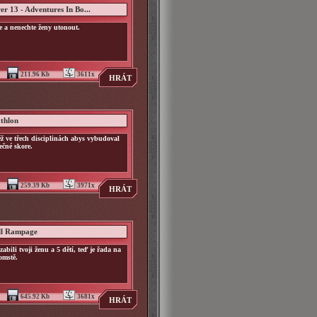
er 13 - Adventures In Bo...
e a nenechte ženy utonout.
211.96 Kb
3611x
HRÁT
athlon
ž ve třech disciplinách abys vybudoval
ečné skore.
259.39 Kb
3971x
HRÁT
ll Rampage
zabili tvoji ženu a 5 dětí, teď je řada na
omstě.
645.92 Kb
3681x
HRÁT