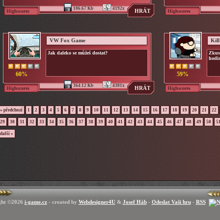
106.67 Kb
4192x
HRÁT
Highscores
Highscores
VW Fox Game
Kil
Jak daleko se můžeš dostat?
Zkus 
hodin
60%
59%
364.12 Kb
4301x
HRÁT
Highscores
Highscores
« předchozí
1
2
3
4
5
6
7
8
9
10
11
12
13
14
15
16
17
18
19
20
21
22
29
30
31
32
33
34
35
36
37
38
39
40
41
42
43
44
45
46
47
48
49
50
5
další »
ght ©2026
i-game.cz
- created by
Webdesigner4U
&
Josef Háb
-
Odeslat Vaši hru
-
RSS