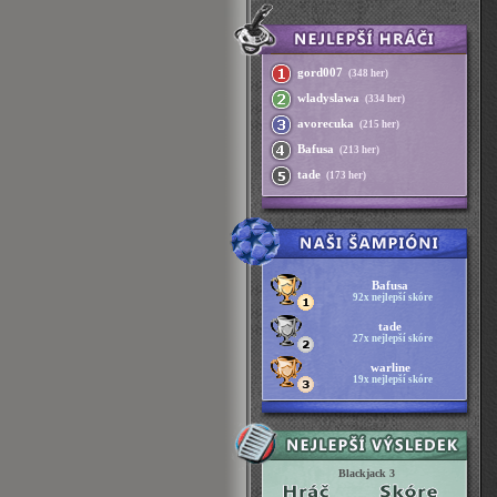
gord007
(348 her)
wladyslawa
(334 her)
avorecuka
(215 her)
Bafusa
(213 her)
tade
(173 her)
Bafusa
92x nejlepší skóre
tade
27x nejlepší skóre
warline
19x nejlepší skóre
Blackjack 3