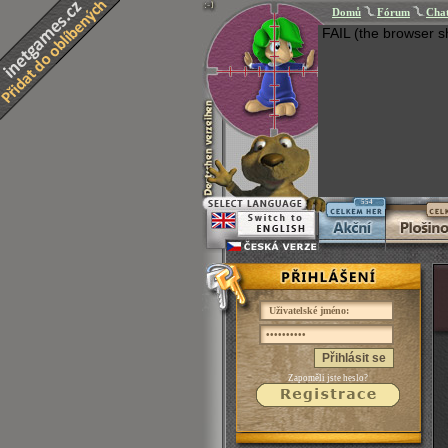
Domů
Fórum
Cha
FAIL (the browser s
554
Přihlásit se
Zapoměli jste heslo?